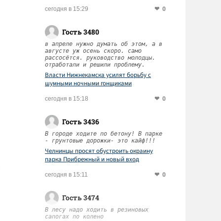
0
сегодня в 15:29
Гость 3480
в апреле нужно думать об этом, а в
августе уж осень скоро. само
рассосётся. руководство молодцы.
отработали и решили проблему.
Власти Нижнекамска усилят борьбу с
шумными ночными гонщиками
0
сегодня в 15:18
Гость 3436
В городе ходите по бетону! В парке
- грунтовые дорожки- это кайф!!!
Челнинцы просят обустроить окраину
парка Прибрежный и новый вход
0
сегодня в 15:11
Гость 3474
В лесу надо ходить в резиновых
сапогах по колено