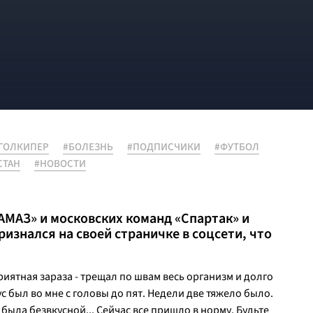
ГОЛКИПЕР
#БОЛЕЗНЬ
#ПОДПИСЧИКИ
#ФУТБОЛ
СТАН
#НОВОСТИ
АМАЗ» и московских команд «Спартак» и
изнался на своей страничке в соцсети, что
риятная зараза - трещал по швам весь организм и долго
с был во мне с головы до пят. Недели две тяжело было.
ыла безвкусной... Сейчас все пришло в норму. Будьте