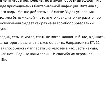
 не то чтобы бесполезны, но и имеют обратный эффект. И у
 виде присоединения бактериальной инфекции. Витамин С,
ного воды! Можно добавить ещё магне В6 для ускорения
олжна быть жидкой - потому что ковид - это как раз это про
А осложнения он даёт как раз из-за тромбоорбразований.
ун».
од 40, есть не могла, спать не могла, кашля не было, а дышать
, которого реально не с кем оставить. Направили на КТ. 12
я способность у аппарата 6-8 человек в час. Сесть некуда,
ачей нет... Бедные наши врачи... И спасибо им огромное!
!!!».