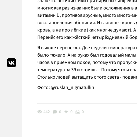
знаю что антибиотики при вирусных инфекция
многих как раз из-за них были осложнения в
витамин D, противовирусные, много много-м
восстановления обоняния. И главное - кровь д
кровь, а не про лёгкие (как многие думают). 
Перенёс его как жёсткий четырёхдневный бод
Я в июле перенесла. Две недели температура п
было тяжело. А на руках был годовалый малыш
часов в приемном покое, потому что пропускна
температура за 39 и стоишь... Потому что и вр
Столько людей вытащить с того света - подвиг
Фото: @ruslan_nigmatullin
442
0
0
0