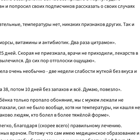
лан и попросил своих подписчиков рассказать о своих случаях
ательные, температуры нет, никаких признаков других. Так и
морсы, витамины и антибиотик. Два раза цитрамон».
5 дней. Скорая не приезжала, врачи не приходили, лекарств в
 вылечился. До сих пор отголоски ощущаю».
ела очень необычно - две недели слабости жуткой без вкуса и
 38, потом 10 дней без запахов и всё. Думаю, повезло».
ребёнка только пропало обоняние, мы с мужем лежали не
 пахали, сил не было вообще, хотя ни температуры, ни кашля не
аково людям, кто болел в более тяжёлой форме».
легко, благодаря (скорее всего) правильному лечению.
нных врачом. Потому что сам имею медицинское образование и