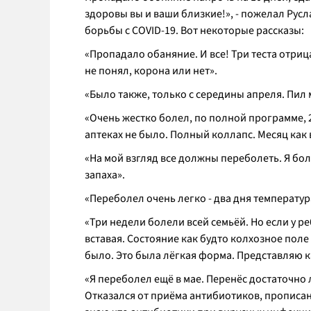
здоровы вы и ваши близкие!»
, - пожелал Рус
борьбы с COVID-19. Вот некоторые рассказы:
«Пропадало обаняние. И все! Три теста отриц
не понял, корона или нет».
«Было также, только с середины апреля. Пил 
«Очень жестко болел, по полной программе, 2
аптеках не было. Полный коллапс. Месяц как
«На мой взгляд все должны переболеть. Я бол
запаха».
«Переболел очень легко - два дня температура
«Три недели болели всей семьёй. Но если у 
вставая. Состояние как будто колхозное поле
было. Это была лёгкая форма. Представляю к
«Я переболел ещё в мае. Перенёс достаточно 
Отказался от приёма антибиотиков, прописа