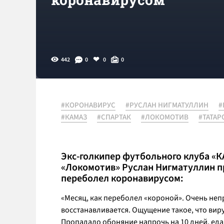
442
0
0
0
#КОРОНАВИРУС
#РУСЛАН НИГМАТУЛЛИН
#
#КАМАЗ
#СПАРТАК
#ЛОКОМОТИВ
#ТАТАР
Экс-голкипер футбольного клуба «К
«Локомотив» Руслан Нигматуллин пр
переболел коронавирусом:
«Месяц, как переболел «короной». Очень неп
восстанавливается. Ощущение такое, что виру
Пропадало обоняние напрочь на 10 дней, еда б