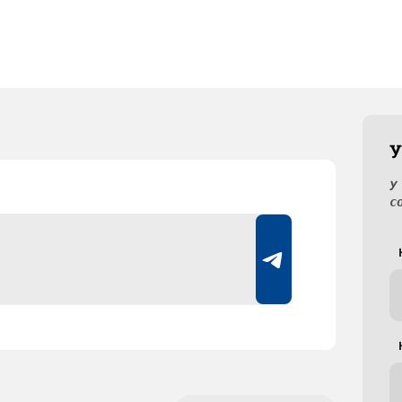
У
У
с