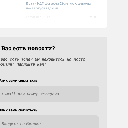
Врачи КДМЦ спасли 12-летнюю девочку
после укуса гадюки
0
сегодня в 15:05
 Вас есть новости?
 вас есть тема? Вы находитесь на месте
обытий? Напишите нам!
Как c вами связаться?
Как c вами связаться?