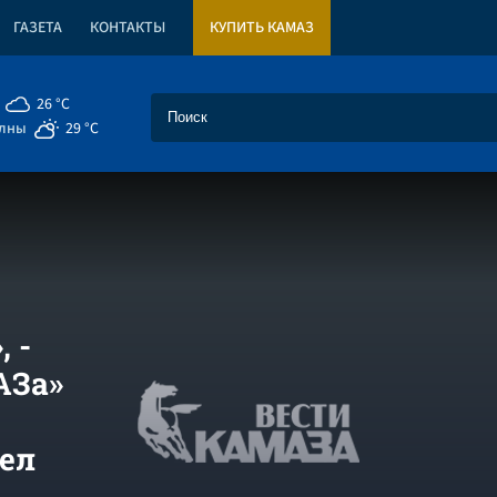
ГАЗЕТА
КОНТАКТЫ
КУПИТЬ КАМАЗ
26 °C
елны
29 °C
 -
АЗа»
лел