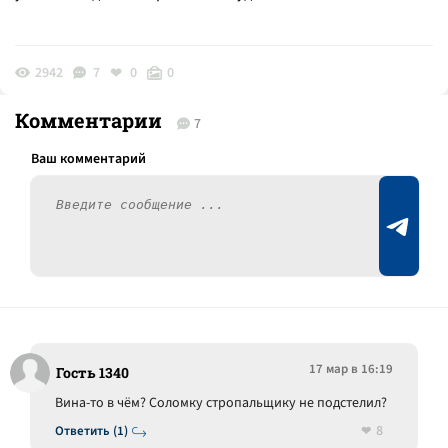
2942
7
0
0
Комментарии
7
17 мар в 16:19
Гость 1340
Вина-то в чём? Соломку стропальщику не подстелил?
8
Ответить (1)