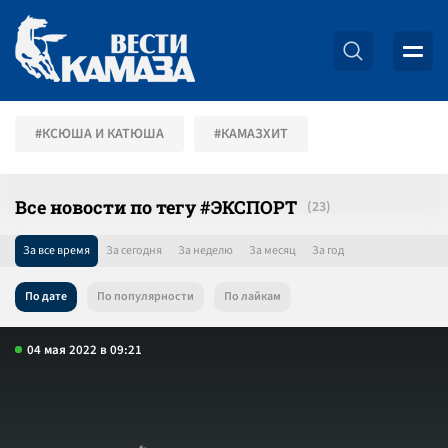
#КСЮША И КАТЮША
#КАМАЗХИТ
Все новости по тегу #ЭКСПОРТ
За все время
За сегодня
За неделю
За месяц
За год
По дате
По популярности
По лайкам
04 мая 2022 в 09:21