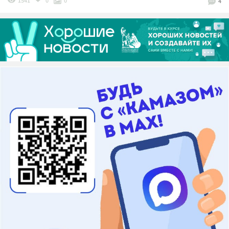
1541
0
0
4