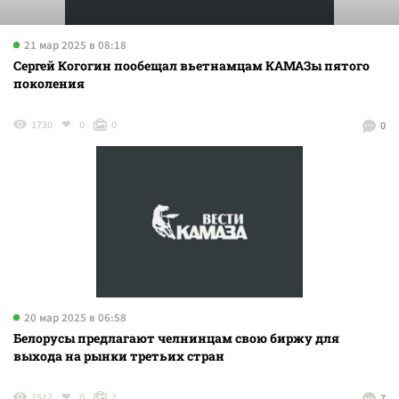
21 мар 2025 в 08:18
Сергей Когогин пообещал вьетнамцам КАМАЗы пятого
поколения
1730
0
0
0
20 мар 2025 в 06:58
Белорусы предлагают челнинцам свою биржу для
выхода на рынки третьих стран
2512
0
2
7