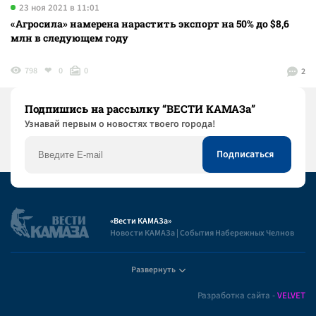
23 ноя 2021 в 11:01
«Агросила» намерена нарастить экспорт на 50% до $8,6
млн в следующем году
798
0
0
2
Подпишись на рассылку “ВЕСТИ КАМАЗа”
Узнaвай первым о новостях твоего города!
«Вести КАМАЗа»
Новости КАМАЗа | События Набережных Челнов
Развернуть
Полезная информация
Разработка сайта -
VELVET
Пользовательское соглашение