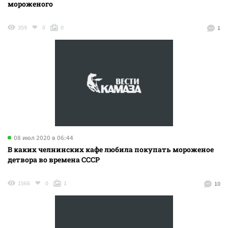
мороженого
359
0
0
1
08 июл 2020 в 06:44
В каких челнинских кафе любила покупать мороженое
детвора во времена СССР
1566
0
1
10