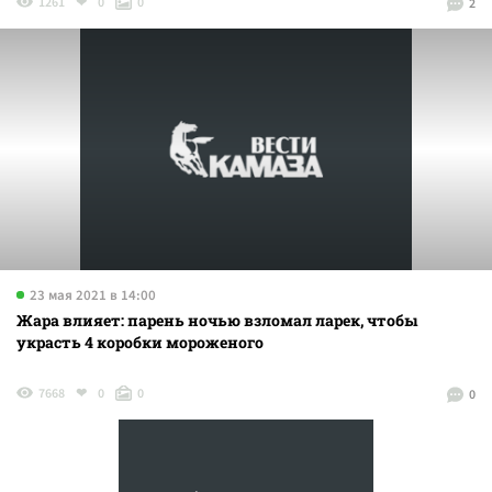
1261
0
0
2
23 мая 2021 в 14:00
Жара влияет: парень ночью взломал ларек, чтобы
украсть 4 коробки мороженого
7668
0
0
0