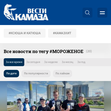
#КСЮША И КАТЮША
#КАМАЗХИТ
Все новости по тегу #МОРОЖЕНОЕ
За все время
За сегодня
За неделю
За месяц
За год
По дате
По популярности
По лайкам