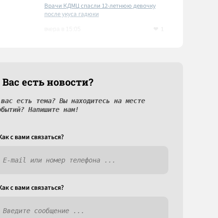
Врачи КДМЦ спасли 12-летнюю девочку
после укуса гадюки
1
вчера в 15:05
 Вас есть новости?
 вас есть тема? Вы находитесь на месте
обытий? Напишите нам!
Как c вами связаться?
Как c вами связаться?