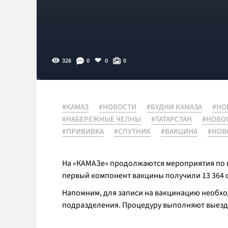
326
0
0
0
#КАМАЗ
#НОВОСТИ
#БУДНИ КАМАЗА
#НО
#НАБЕРЕЖНЫЕ ЧЕЛНЫ
#ТАТАРСТАН
#НОВО
#ПРИВИВКА
#СПУТНИК
#ВАКЦИНА
#НОВ
На «КАМАЗе» продолжаются мероприятия по в
первый компонент вакцины получили 13 364 с
Напомним, для записи на вакцинацию необход
подразделения. Процедуру выполняют выезд