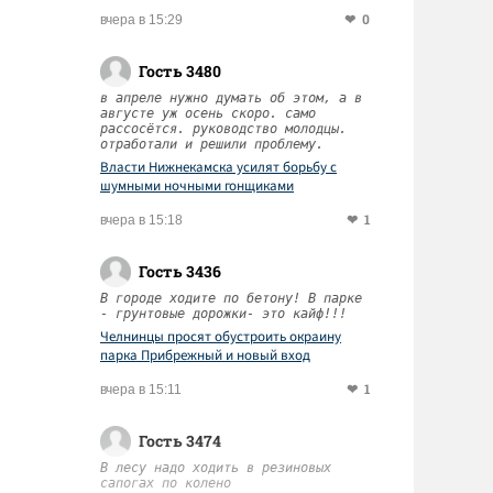
0
вчера в 15:29
Гость 3480
в апреле нужно думать об этом, а в
августе уж осень скоро. само
рассосётся. руководство молодцы.
отработали и решили проблему.
Власти Нижнекамска усилят борьбу с
шумными ночными гонщиками
1
вчера в 15:18
Гость 3436
В городе ходите по бетону! В парке
- грунтовые дорожки- это кайф!!!
Челнинцы просят обустроить окраину
парка Прибрежный и новый вход
1
вчера в 15:11
Гость 3474
В лесу надо ходить в резиновых
сапогах по колено