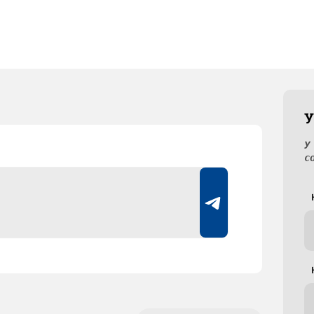
У
У
с