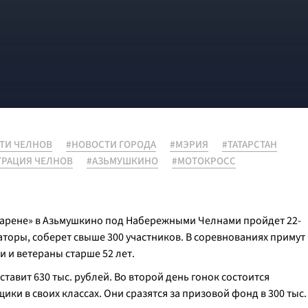
ТИ ЧЕЛНОВ
#НОВОСТИ ГОРОДА
#МЭРИЯ
#ТАТАРСТАН
РАЦИЯ ЧЕЛНОВ
#АЗЬМУШКИНО
#МОТОКРОСС
 арене» в Азьмушкино под Набережными Челнами пройдет 22-
аторы, соберет свыше 300 участников. В соревнованиях примут
и и ветераны старше 52 лет.
авит 630 тыс. рублей. Во второй день гонок состоится
ики в своих классах. Они сразятся за призовой фонд в 300 тыс.