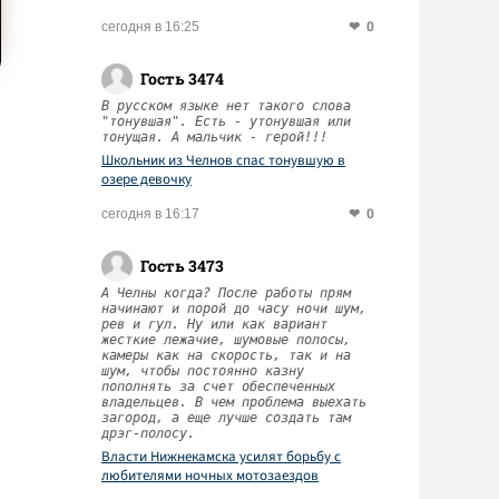
0
сегодня в 16:25
Гость 3474
В русском языке нет такого слова
"тонувшая". Есть - утонувшая или
тонущая. А мальчик - герой!!!
Школьник из Челнов спас тонувшую в
озере девочку
0
сегодня в 16:17
Гость 3473
А Челны когда? После работы прям
начинают и порой до часу ночи шум,
рев и гул. Ну или как вариант
жесткие лежачие, шумовые полосы,
камеры как на скорость, так и на
шум, чтобы постоянно казну
пополнять за счет обеспеченных
владельцев. В чем проблема выехать
загород, а еще лучше создать там
дрэг-полосу.
Власти Нижнекамска усилят борьбу с
любителями ночных мотозаездов