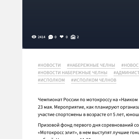
2414
0
0
2
#НОВОСТИ
#НАБЕРЕЖНЫЕ ЧЕЛНЫ
#НОВОС
#НОВОСТИ НАБЕРЕЖНЫЕ ЧЕЛНЫ
#АДМИНИСТ
#ИСПОЛКОМ
#ИСПОЛКОМ ЧЕЛНОВ
Чемпионат России по мотокроссу на «Наиком
23 мая. Мероприятие, как планируют организ
участие спортсмены в возрасте от 5 лет, юнош
Призовой фонд первого дня соревнований сост
«Мотокросс элит», в нем выступят лучшие гонщ