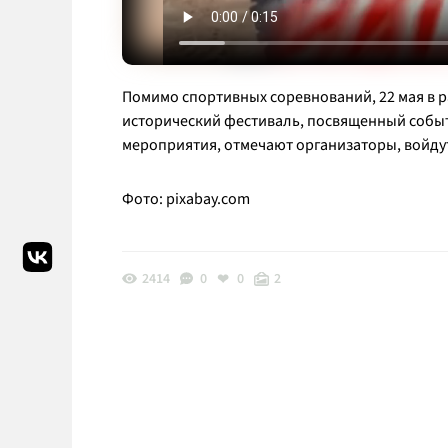
Помимо спортивных соревнований, 22 мая в р
исторический фестиваль, посвященный событи
мероприятия, отмечают организаторы, войдут
Фото:
pixabay.com
2414
0
0
2