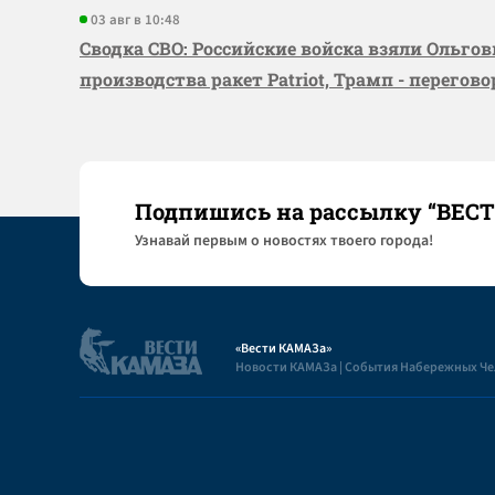
03 авг в 10:48
Сводка СВО: Российские войска взяли Ольго
производства ракет Patriot, Трамп - перегов
Подпишись на рассылку “ВЕС
Узнaвай первым о новостях твоего города!
«Вести КАМАЗа»
Новости КАМАЗа | События Набережных Ч
Полезная информация