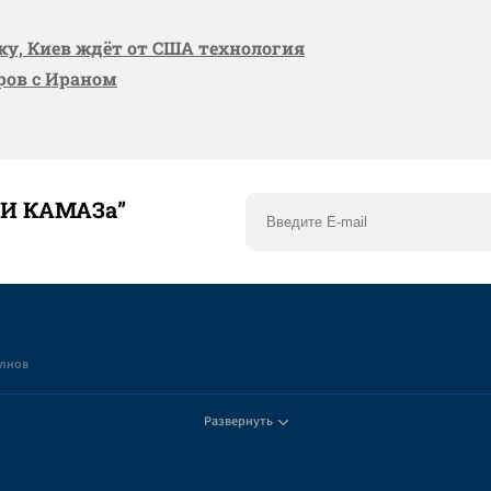
вку, Киев ждёт от США технология
оров с Ираном
ТИ КАМАЗа”
елнов
Развернуть