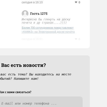
0
сегодня в 16:10
Гость 1275
Интересно бы глянуть на доску
почета в др странах....))))
Более 700 сотрудников представляют
«КАМАЗ» на Электронной доске почёта
Татарстана
0
сегодня в 16:01
 Вас есть новости?
 вас есть тема? Вы находитесь на месте
обытий? Напишите нам!
Как c вами связаться?