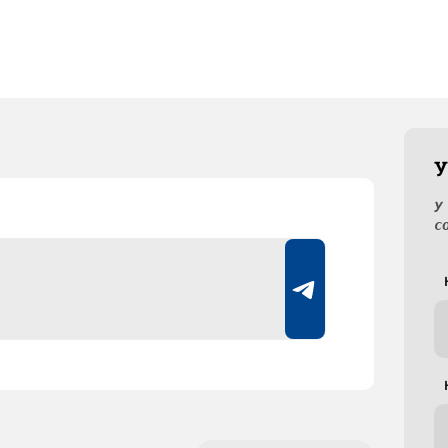
У
У
с