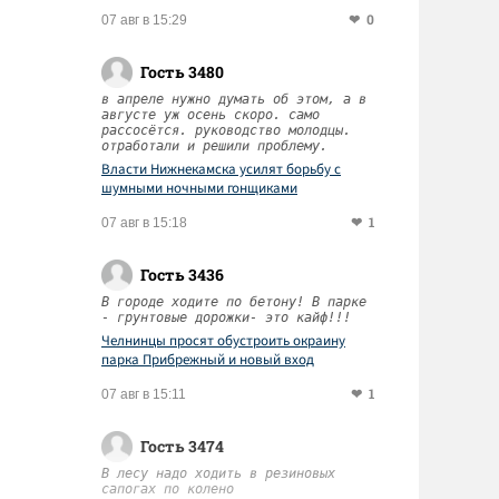
0
07 авг в 15:29
Гость 3480
в апреле нужно думать об этом, а в
августе уж осень скоро. само
рассосётся. руководство молодцы.
отработали и решили проблему.
Власти Нижнекамска усилят борьбу с
шумными ночными гонщиками
1
07 авг в 15:18
Гость 3436
В городе ходите по бетону! В парке
- грунтовые дорожки- это кайф!!!
Челнинцы просят обустроить окраину
парка Прибрежный и новый вход
1
07 авг в 15:11
Гость 3474
В лесу надо ходить в резиновых
сапогах по колено