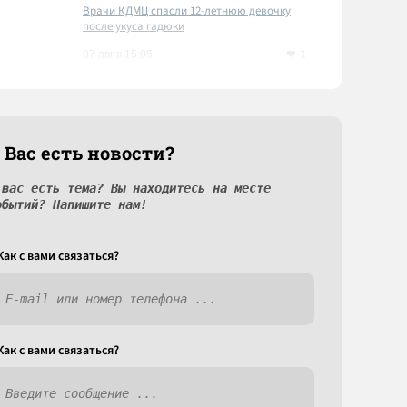
Врачи КДМЦ спасли 12-летнюю девочку
после укуса гадюки
1
07 авг в 15:05
 Вас есть новости?
 вас есть тема? Вы находитесь на месте
обытий? Напишите нам!
Как c вами связаться?
Как c вами связаться?