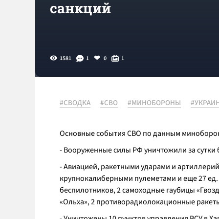
санкций
1581
1
0
1
#СВОДКА
#СВО
#МИНОБОРОНЫ
#УКРАИ
Основные события СВО по данным минобороны
- Вооруженные силы РФ уничтожили за сутки 
- Авиацией, ракетными ударами и артиллерий
крупнокалиберными пулеметами и еще 27 ед. 
беспилотников, 2 самоходные гаубицы «Гвозд
«Ольха», 2 противорадиолокационные ракеты 
- Уничтожены 10 пунктов управления ВСУ в Хар