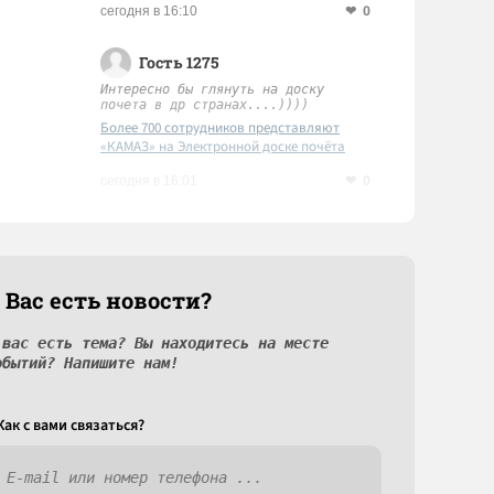
0
сегодня в 16:10
Гость 1275
Интересно бы глянуть на доску
почета в др странах....))))
Более 700 сотрудников представляют
«КАМАЗ» на Электронной доске почёта
Татарстана
0
сегодня в 16:01
 Вас есть новости?
 вас есть тема? Вы находитесь на месте
обытий? Напишите нам!
Как c вами связаться?