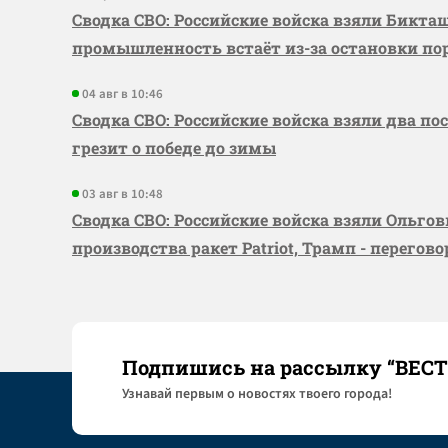
Сводка СВО: Российские войска взяли Бикта
промышленность встаёт из-за остановки по
04 авг в 10:46
Сводка СВО: Российские войска взяли два по
грезит о победе до зимы
03 авг в 10:48
Сводка СВО: Российские войска взяли Ольго
производства ракет Patriot, Трамп - перегов
Подпишись на рассылку “ВЕС
Узнaвай первым о новостях твоего города!