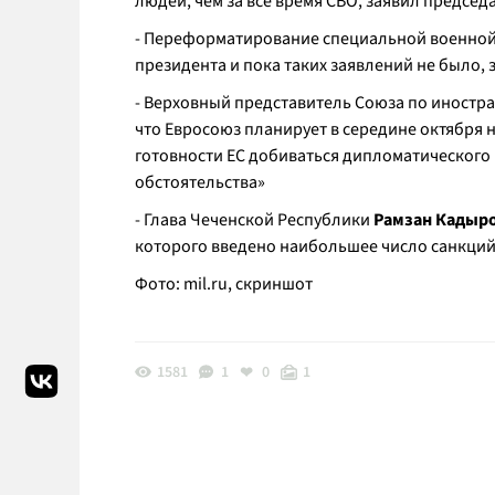
людей, чем за все время СВО, заявил предсе
- Переформатирование специальной военной 
президента и пока таких заявлений не было,
- Верховный представитель Союза по иностр
что Евросоюз планирует в середине октября н
готовности ЕС добиваться дипломатического
обстоятельства»
- Глава Чеченской Республики
Рамзан Кадыр
которого введено наибольшее число санкций
Фото: mil.ru, скриншот
1581
1
0
1