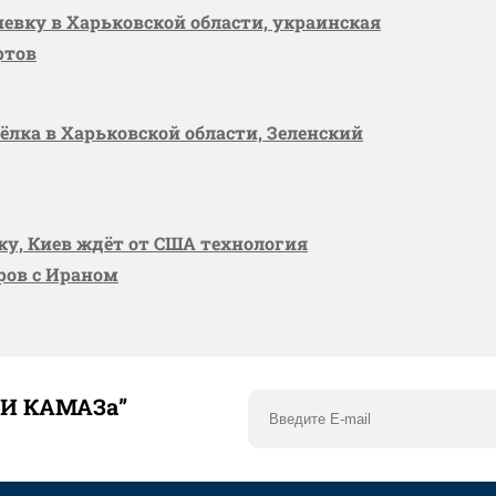
шевку в Харьковской области, украинская
ртов
сёлка в Харьковской области, Зеленский
вку, Киев ждёт от США технология
оров с Ираном
ТИ КАМАЗа”