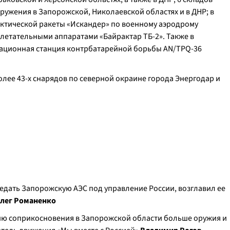
ужения в Запорожской, Николаевской областях и в ДНР; в
ктической ракеты «Искандер» по военному аэродрому
летательными аппаратами «Байрактар ТБ-2». Также в
ационная станция контрбатарейной борьбы AN/TPQ-36
олее 43-х снарядов по северной окраине города Энергодар и
и
едать Запорожскую АЭС под управление России, возглавил ее
лег Романенко
ию соприкосновения в Запорожской области больше оружия и