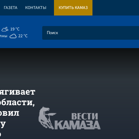
ГАЗЕТА
КОНТАКТЫ
КУПИТЬ КАМАЗ
19 °C
елны
22 °C
тягивает
области,
овил
лу
о