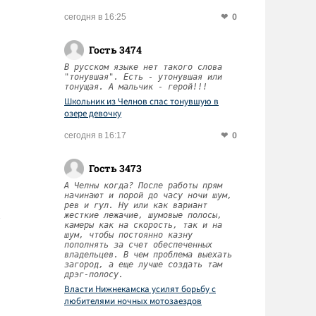
0
сегодня в 16:25
Гость 3474
В русском языке нет такого слова
"тонувшая". Есть - утонувшая или
тонущая. А мальчик - герой!!!
Школьник из Челнов спас тонувшую в
озере девочку
0
сегодня в 16:17
Гость 3473
А Челны когда? После работы прям
начинают и порой до часу ночи шум,
рев и гул. Ну или как вариант
жесткие лежачие, шумовые полосы,
камеры как на скорость, так и на
шум, чтобы постоянно казну
пополнять за счет обеспеченных
владельцев. В чем проблема выехать
загород, а еще лучше создать там
дрэг-полосу.
Власти Нижнекамска усилят борьбу с
любителями ночных мотозаездов