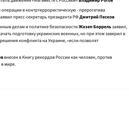
датель движения «Мы вместе с Россией»
Владимир Рогов
операции в контртеррористическую - прерогатива
 заявил пресс-секретарь президента РФ
Дмитрий Песков
анным делам и политике безопасности
Жозеп Боррель
заявил,
ачать подготовку украинских военных, но при этом заверил в
 решения конфликта на Украине, «если позволят
ов
внесен в Книгу рекордов России как человек, против
 в мире.