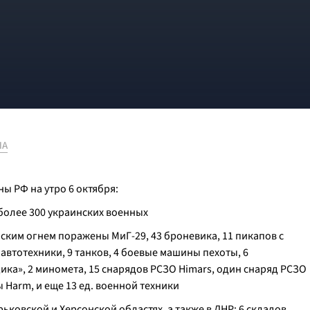
НА
 РФ на утро 6 октября:
более 300 украинских военных
ским огнем поражены МиГ-29, 43 броневика, 11 пикапов с
автотехники, 9 танков, 4 боевые машины пехоты, 6
ика», 2 миномета, 15 снарядов РСЗО Himars, один снаряд РСЗО
Harm, и еще 13 ед. военной техники
ьковской и Херсонской областях, а также в ДНР; 6 складов