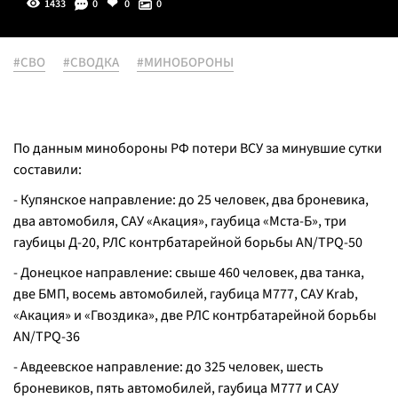
1433
0
0
0
#СВО
#СВОДКА
#МИНОБОРОНЫ
По данным минобороны РФ потери ВСУ за минувшие сутки
составили:
- Купянское направление: до 25 человек, два броневика,
два автомобиля, САУ «Акация», гаубица «Мста-Б», три
гаубицы Д-20, РЛС контрбатарейной борьбы AN/TPQ-50
- Донецкое направление: свыше 460 человек, два танка,
две БМП, восемь автомобилей, гаубица М777, САУ Krab,
«Акация» и «Гвоздика», две РЛС контрбатарейной борьбы
AN/TPQ-36
- Авдеевское направление: до 325 человек, шесть
броневиков, пять автомобилей, гаубица М777 и САУ