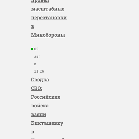
масштабные
перестановки
в
Минобороны
05
авг
в
11:26
Сводка
СВО:
Российские
войска
взяли
Бикташевку
в