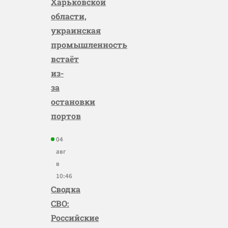
Харьковской
области,
украинская
промышленность
встаёт
из-
за
остановки
портов
04
авг
в
10:46
Сводка
СВО:
Российские