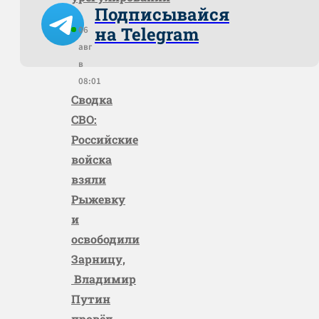
Подписывайся
на Telegram
06
авг
в
08:01
Сводка
СВО:
Российские
войска
взяли
Рыжевку
и
освободили
Зарницу,
Владимир
Путин
провёл