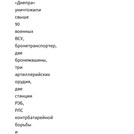
«Днепра»
уничтожили
свыше
90
военных
ВСУ,
бронетранспортер,
две
бронемашины,
три
артиллерийских
орудия,
две
станции
РЭБ,
РЛС
контрбатарейной
борьбы
и