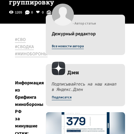
группировку
1205
0
0
0
- Автор статьи
Дежурный редактор
#СВО
#СВОДКА
Все новости автора
#МИНОБОРОНЫ
Дзен
Информация
Подписывайтесь на наш канал
из
в Яндекс.Дзен
брифинга
Подписатся
минобороны
РФ
за
минувшие
сутки: