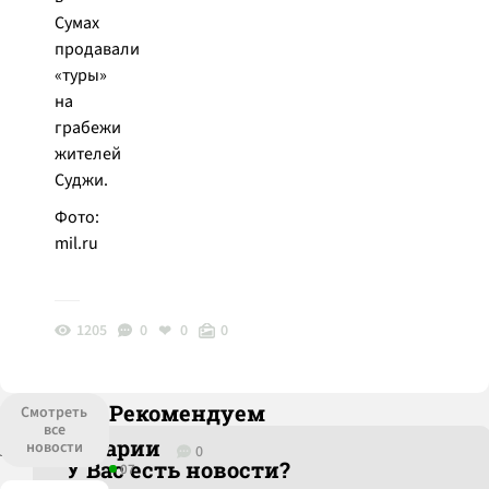
Сумах
продавали
«туры»
на
грабежи
жителей
Суджи.
Фото:
mil.ru
1205
0
0
0
Рекомендуем
Смотреть
все
Комментарии
новости
0
У Вас есть новости?
07