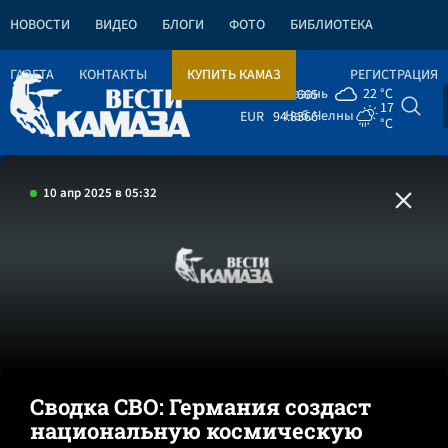
НОВОСТИ
ВИДЕО
БЛОГИ
ФОТО
БИБЛИОТЕКА
ГАЗЕТА
КОНТАКТЫ
КУПИТЬ КАМАЗ
РЕГИСТРАЦИЯ
Казань
22 °C
USD
82.1665
17
Наб.Челны
EUR
94.8366
°C
10 апр 2025 в 05:32
Сводка СВО: Германия создаст
национальную космическую