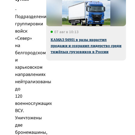
-
Подразделениями
группировки
войск
07 авг в 10:13
«Север»
КАМАЗ 54901 в разы нарастил
на
продажи и сохранил лидерство среди
тяжёлых грузовиков в России
белгородском
и
харьковском
направлениях
нейтрализованы
до
120
военнослужащих
ВСУ.
Уничтожены
две
бронемашины,