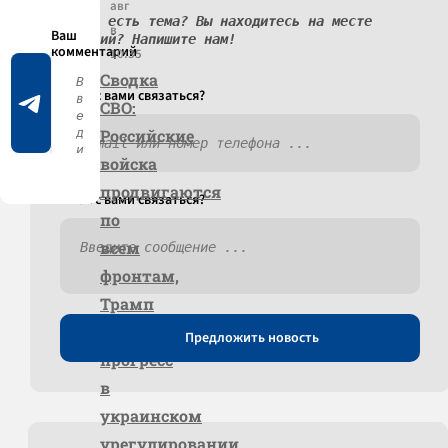
авг
У вас есть тема? Вы находитесь на месте
в
событий? Напишите нам!
10:35
Сводка
Как c вами связаться?
СВО:
Российские
войска
продвигаются
Как c вами связаться?
по
всем
фронтам,
Трамп
нашёл
Предложить новость
прогресс
в
украинском
урегулировании