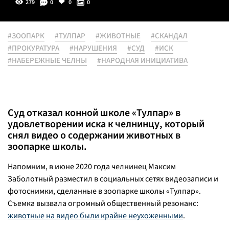
279
0
0
0
#ЗООПАРК
#ТУЛПАР
#ЖИВОТНЫЕ
#СКАНДАЛ
#ПРОКУРАТУРА
#НАРУШЕНИЯ
#СУД
#ИСК
#НАБЕРЕЖНЫЕ ЧЕЛНЫ
#НАРОДНАЯ ИНИЦИАТИВА
Суд отказал конной школе «Тулпар» в
удовлетворении иска к челнинцу, который
снял видео о содержании животных в
зоопарке школы.
Напомним, в июне 2020 года челнинец Максим
Заболотный разместил в социальных сетях видеозаписи и
фотоснимки, сделанные в зоопарке школы «Тулпар».
Съемка вызвала огромный общественный резонанс:
животные на видео были крайне неухоженными
.