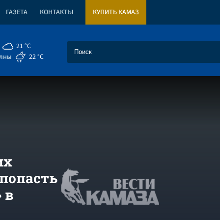
ГАЗЕТА
КОНТАКТЫ
КУПИТЬ КАМАЗ
21 °C
елны
22 °C
их
 попасть
 в