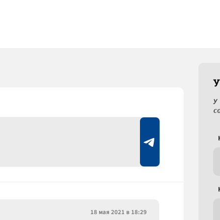
У
У
с
18 мая 2021 в 18:29