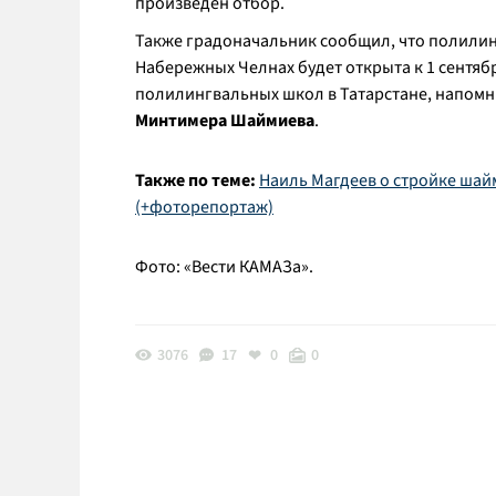
произведен отбор.
Также градоначальник сообщил, что полилин
Набережных Челнах будет открыта к 1 сентяб
полилингвальных школ в Татарстане, напомним
Минтимера Шаймиева
.
Также по теме:
Наиль Магдеев о стройке шайм
(+фоторепортаж)
Фото: «Вести КАМАЗа».
3076
17
0
0