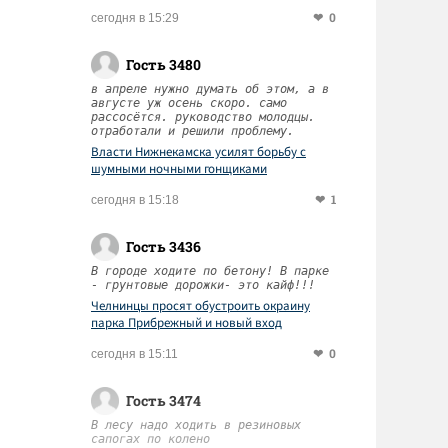
0
сегодня в 15:29
Гость 3480
в апреле нужно думать об этом, а в
августе уж осень скоро. само
рассосётся. руководство молодцы.
отработали и решили проблему.
Власти Нижнекамска усилят борьбу с
шумными ночными гонщиками
1
сегодня в 15:18
Гость 3436
В городе ходите по бетону! В парке
- грунтовые дорожки- это кайф!!!
Челнинцы просят обустроить окраину
парка Прибрежный и новый вход
0
сегодня в 15:11
Гость 3474
В лесу надо ходить в резиновых
сапогах по колено