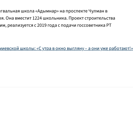
гвальная школа «Адымнар» на проспекте Чулман в
ря. Она вместит 1224 школьника. Проект строительства
, реализуется с 2019 года с подачи госсоветника РТ
иевской школы: «С утра в окно выгляну – а они уже работают!»