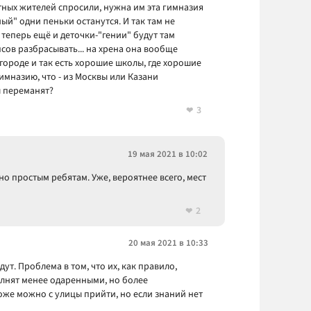
естных жителей спросили, нужна им эта гимназия
й" одни пеньки останутся. И так там не
 теперь ещё и деточки-"гении" будут там
псов разбрасывать... на хрена она вообще
 городе и так есть хорошие школы, где хорошие
 гимназию, что - из Москвы или Казани
л переманят?
3
19 мая 2021 в 10:02
но простым ребятам. Уже, вероятнее всего, мест
2
20 мая 2021 в 10:33
ут. Проблема в том, что их, как правило,
олнят менее одаренными, но более
же можно с улицы прийти, но если знаний нет