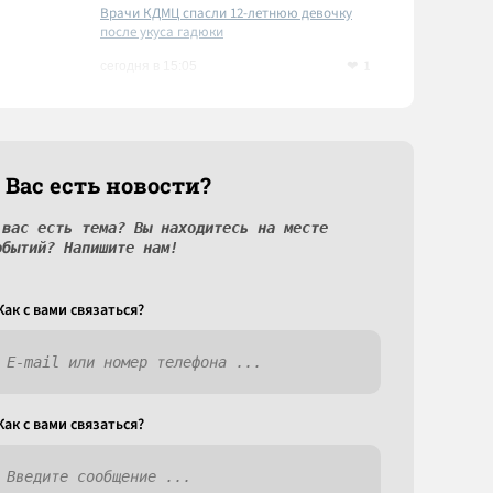
Врачи КДМЦ спасли 12-летнюю девочку
после укуса гадюки
1
сегодня в 15:05
 Вас есть новости?
 вас есть тема? Вы находитесь на месте
обытий? Напишите нам!
Как c вами связаться?
Как c вами связаться?