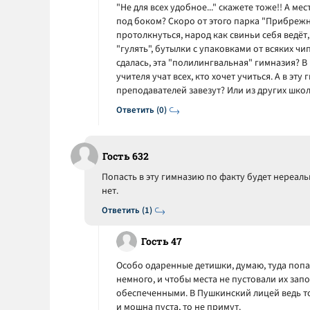
"Не для всех удобное..." скажете тоже!! А м
под боком? Скоро от этого парка "Прибрежны
протолкнуться, народ как свиньи себя ведёт,
"гулять", бутылки с упаковками от всяких чи
сдалась, эта "полилингвальная" гимназия? В
учителя учат всех, кто хочет учиться. А в эту
преподавателей завезут? Или из других шко
Ответить (0)
Гость 632
Попасть в эту гимназию по факту будет нереаль
нет.
Ответить (1)
Гость 47
Особо одаренные детишки, думаю, туда попад
немного, и чтобы места не пустовали их зап
обеспеченными. В Пушкинский лицей ведь то
и мошна пуста, то не примут.