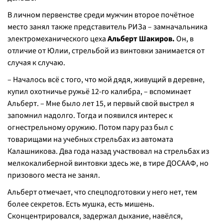
В личном первенстве среди мужчин второе почётное
место занял также представитель РИЗа – замначальника
электромеханического цеха
Альберт Шакиров.
Он, в
отличие от Юлии, стрельбой из винтовки занимается от
случая к случаю.
– Началось всё с того, что мой дядя, живущий в деревне,
купил охотничье ружьё 12-го калибра, – вспоминает
Альберт. – Мне было лет 15, и первый свой выстрел я
запомнил надолго. Тогда и появился интерес к
огнестрельному оружию. Потом пару раз был с
товарищами на учебных стрельбах из автомата
Калашникова. Два года назад участвовал на стрельбах из
мелкокалиберной винтовки здесь же, в тире ДОСААФ, но
призового места не занял.
Альберт отмечает, что спецподготовки у него нет, тем
более секретов. Есть мушка, есть мишень.
Сконцентрировался, задержал дыхание, навёлся,