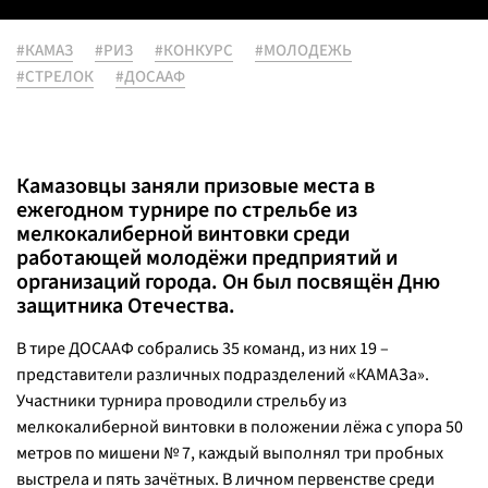
#КАМАЗ
#РИЗ
#КОНКУРС
#МОЛОДЕЖЬ
#СТРЕЛОК
#ДОСААФ
Камазовцы заняли призовые места в
ежегодном турнире по стрельбе из
мелкокалиберной винтовки среди
работающей молодёжи предприятий и
организаций города. Он был посвящён Дню
защитника Отечества.
В тире ДОСААФ собрались 35 команд, из них 19 –
представители различных подразделений «КАМАЗа».
Участники турнира проводили стрельбу из
мелкокалиберной винтовки в положении лёжа с упора 50
метров по мишени № 7, каждый выполнял три пробных
выстрела и пять зачётных. В личном первенстве среди