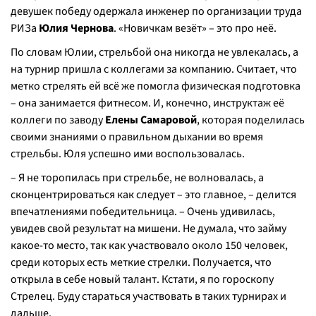
девушек победу одержала инженер по организации труда
РИЗа
Юлия Чернова
. «Новичкам везёт» – это про неё.
По словам Юлии, стрельбой она никогда не увлекалась, а
на турнир пришла с коллегами за компанию. Считает, что
метко стрелять ей всё же помогла физическая подготовка
– она занимается фитнесом. И, конечно, инструктаж её
коллеги по заводу
Елены Самаровой
, которая поделилась
своими знаниями о правильном дыхании во время
стрельбы. Юля успешно ими воспользовалась.
– Я не торопилась при стрельбе, не волновалась, а
сконцентрироваться как следует – это главное, – делится
впечатлениями победительница. – Очень удивилась,
увидев свой результат на мишени. Не думала, что займу
какое-то место, так как участвовало около 150 человек,
среди которых есть меткие стрелки. Получается, что
открыла в себе новый талант. Кстати, я по гороскопу
Стрелец. Буду стараться участвовать в таких турнирах и
дальше.