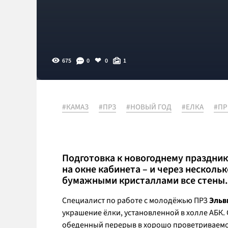
675
0
0
1
#КАМАЗ
#ПРЗ
#НОВЫЙ ГОД
#ЕЛКА
#ПР
Подготовка к новогоднему праздник
на окне кабинета – и через нескол
бумажными кристаллами все стены.
Специалист по работе с молодёжью ПРЗ
Эльв
украшение ёлки, установленной в холле АБК.
обеденный перерыв в хорошо проветриваемо