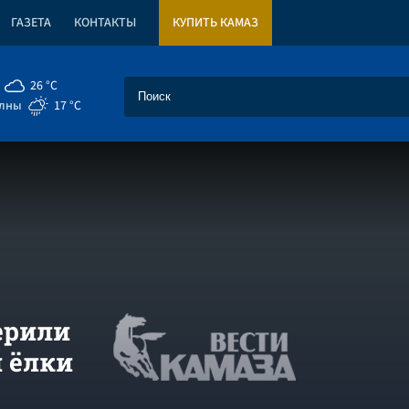
ГАЗЕТА
КОНТАКТЫ
КУПИТЬ КАМАЗ
26 °C
елны
17 °C
ерили
 ёлки