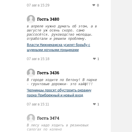
0
07 авг в 15:29
Гость 3480
в апреле нужно думать об этом, а в
августе уж осень скоро. само
рассосётся. руководство молодцы.
отработали и решили проблему.
Власти Нижнекамска усилят борьбу с
шумными ночными гонщиками
1
07 авг в 15:18
Гость 3436
В городе ходите по бетону! В парке
- грунтовые дорожки- это кайф!!!
Челнинцы просят обустроить окраину
парка Прибрежный и новый вход
1
07 авг в 15:11
Гость 3474
В лесу надо ходить в резиновых
сапогах по колено