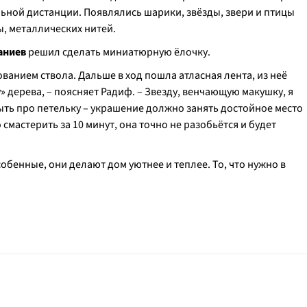
ьной дистанции. Появлялись шарики, звёзды, звери и птицы
, металлических нитей.
аниев
решил сделать миниатюрную ёлочку.
ованием ствола. Дальше в ход пошла атласная лента, из неё
дерева, – поясняет Радиф. – Звезду, венчающую макушку, я
быть про петельку – украшение должно занять достойное место
смастерить за 10 минут, она точно не разобьётся и будет
обенные, они делают дом уютнее и теплее. То, что нужно в