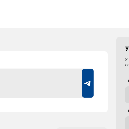
У
У
с