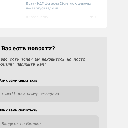
Врачи КДМЦ спасли 12-летнюю девочку
после укуса гадюки
1
07 авг в 15:05
 Вас есть новости?
 вас есть тема? Вы находитесь на месте
обытий? Напишите нам!
Как c вами связаться?
Как c вами связаться?