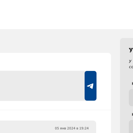
У
У
с
05 янв 2024 в 19:24