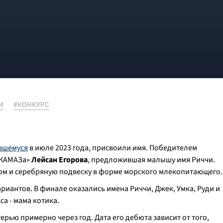
И
#КОНКУРС
вшемуся
в июле 2023 года, присвоили имя. Победителем
«КАМАЗа»
Лейсан Егорова
, предложившая малышу имя Риччи.
ном и серебряную подвеску в форме морского млекопитающего.
риантов. В финале оказались имена Риччи, Джек, Умка, Руди и
а - мама котика.
ерью примерно через год. Дата его дебюта зависит от того,