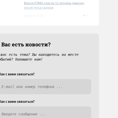
Врачи КДМЦ спасли 12-летнюю девочку
после укуса гадюки
1
вчера в 15:05
 Вас есть новости?
 вас есть тема? Вы находитесь на месте
обытий? Напишите нам!
Как c вами связаться?
Как c вами связаться?