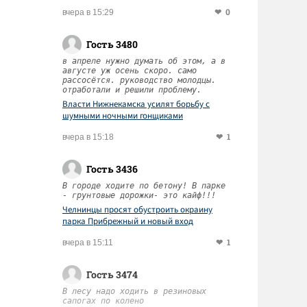
0
вчера в 15:29
Гость 3480
в апреле нужно думать об этом, а в
августе уж осень скоро. само
рассосётся. руководство молодцы.
отработали и решили проблему.
Власти Нижнекамска усилят борьбу с
шумными ночными гонщиками
1
вчера в 15:18
Гость 3436
В городе ходите по бетону! В парке
- грунтовые дорожки- это кайф!!!
Челнинцы просят обустроить окраину
парка Прибрежный и новый вход
1
вчера в 15:11
Гость 3474
В лесу надо ходить в резиновых
сапогах по колено