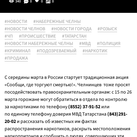
340
0
0
0
#НОВОСТИ
#НАБЕРЕЖНЫЕ ЧЕЛНЫ
#НОВОСТИ ЧЕЛНОВ
#НОВОСТИ ГОРОДА
#РОЗЫСК
#ЧП
#ПРОИСШЕСТВИЕ
#ТАТАРСТАН
#НОВОСТИ НАБЕРЕЖНЫЕ ЧЕЛНЫ
#МВД
#ПОЛИЦИЯ
#КРИМИНАЛ
#ПОДОЗРЕВАЕМЫЙ
#НАРКОТИК
#ПРОДАЖА
С середины марта в России стартует традиционная акция
«Сообщи, где торгуют смертью!». Челнинцев тоже просят
посодействовать правоохранительным органам: с 15 по 26
марта горожане могут обратиться в отдела по контролю
за наркотиками по телефону
(8552) 37-91-52
или
по единому телефону доверия МВД Татарстана
(843)291-
20-02
и рассказать об известных им фактах
распространения наркотиков, раскрыть местоположения
наркопритонов и сообщить о людях, совершающих эти