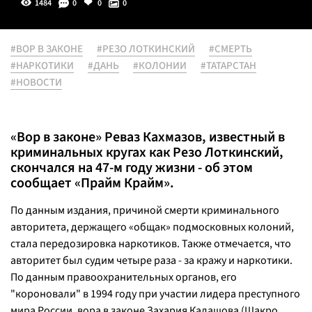
1484
0
0
0
#ВОР В ЗАКОНЕ
#РЕЗО ЛОТКИНСКИЙ
#СМЕРТЬ
#НАРКОТИКИ
#ДАНЬ
#КОЛОНИИ
#ТАТАРСТАН
#НОВОСТИ
«Вор в законе» Реваз Кахмазов, известный в
криминальных кругах как Резо Лоткинский,
скончался на 47-м году жизни - об этом
сообщает «Прайм Крайм».
По данным издания, причиной смерти криминального
авторитета, держащего «общак» подмосковных колоний,
стала передозировка наркотиков. Также отмечается, что
авторитет был судим четыре раза - за кражу и наркотики.
По данным правоохранительных органов, его
"короновали" в 1994 году при участии лидера преступного
мира России, вора в законе Захария Калашова (Шакро