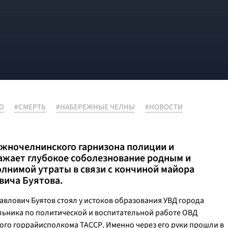
О
#СМЕРТЬ
#НАБЕРЕЖНЫЕ ЧЕЛНЫ
#НОВОСТИ
ежночелнинского гарнизона полиции и
жает глубокое соболезнование родным и
олнимой утраты в связи с кончиной майора
вича Буятова.
авлович Буятов стоял у истоков образования УВД города
ьника по политической и воспитательной работе ОВД
го горрайисполкома ТАССР. Именно через его руки прошли в