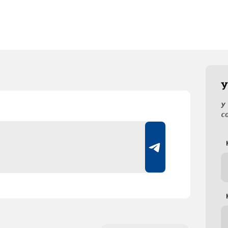
У
У
с