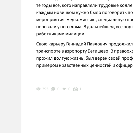
те годы все, кого направляли трудовые колл
каждым новичком нужно было поговорить п
мероприятия, медкомиссию, специальную пр
ночевали у него дома. В дальнейшем, все п
работниками милиции.
Свою карьеру Геннадий Павлович продолжил 
транспорте в аэропорту Бегишево. В правоох
прожил долгую жизнь, был верен своей профе
примером нравственных ценностей и офицерс
295
0
0
1