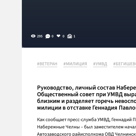
295
0
0
1
#ВЕТЕРАН
#МИЛИЦИЯ
#УМВД
#БЕГИШЕВ
Руководство, личный состав Набер
Общественный совет при УМВД выра
близким и разделяет горечь невосп
милиции в отставке Геннадия Павло
Как сообщает пресс-служба УМВД, Геннадий П
Набережные Челны – был заместителем начал
Автозаводского райисполкома ОВД Челнинско