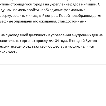
ективы строящегося города на укрепление рядов милиции. С
о душам, помочь пройти необходимые формальные
оверку, решить жилищный вопрос. Порой новобранцы даже
одшефные оправдали его ожидания, став достойными
на руководящей должности в управлении внутренних дел на
ранительных органах прослужил 34 года. Геннадий Буятов
ссии, всецело отдавал себя обществу и людям, являясь
кой чести.