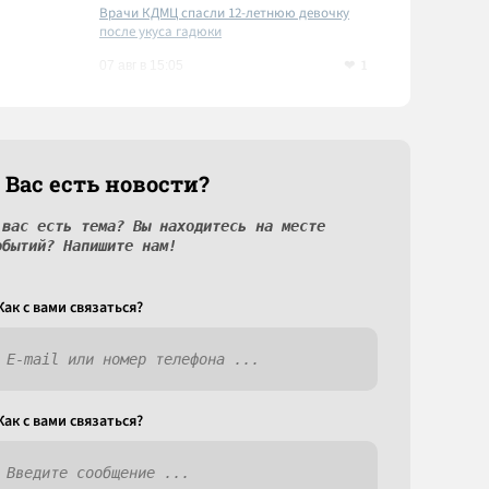
Врачи КДМЦ спасли 12-летнюю девочку
после укуса гадюки
1
07 авг в 15:05
 Вас есть новости?
 вас есть тема? Вы находитесь на месте
обытий? Напишите нам!
Как c вами связаться?
Как c вами связаться?