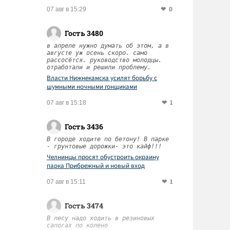
0
07 авг в 15:29
Гость 3480
в апреле нужно думать об этом, а в
августе уж осень скоро. само
рассосётся. руководство молодцы.
отработали и решили проблему.
Власти Нижнекамска усилят борьбу с
шумными ночными гонщиками
1
07 авг в 15:18
Гость 3436
В городе ходите по бетону! В парке
- грунтовые дорожки- это кайф!!!
Челнинцы просят обустроить окраину
парка Прибрежный и новый вход
1
07 авг в 15:11
Гость 3474
В лесу надо ходить в резиновых
сапогах по колено