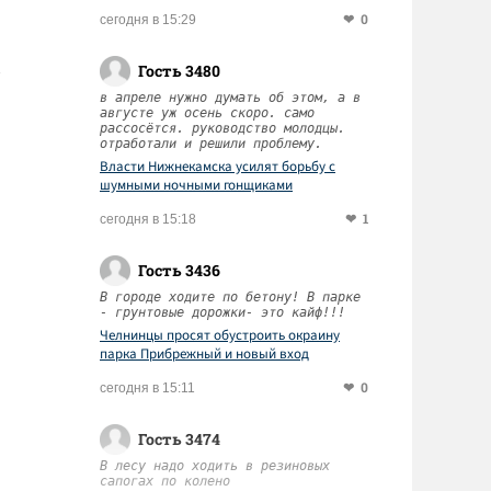
0
сегодня в 15:29
Гость 3480
в апреле нужно думать об этом, а в
августе уж осень скоро. само
рассосётся. руководство молодцы.
отработали и решили проблему.
Власти Нижнекамска усилят борьбу с
шумными ночными гонщиками
1
сегодня в 15:18
Гость 3436
В городе ходите по бетону! В парке
- грунтовые дорожки- это кайф!!!
Челнинцы просят обустроить окраину
парка Прибрежный и новый вход
0
сегодня в 15:11
Гость 3474
В лесу надо ходить в резиновых
сапогах по колено