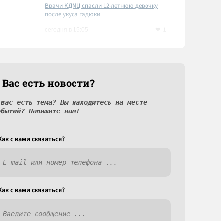
Врачи КДМЦ спасли 12-летнюю девочку
после укуса гадюки
1
сегодня в 15:05
 Вас есть новости?
 вас есть тема? Вы находитесь на месте
обытий? Напишите нам!
Как c вами связаться?
Как c вами связаться?