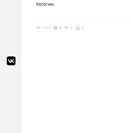
Когогин.
1724
0
0
1