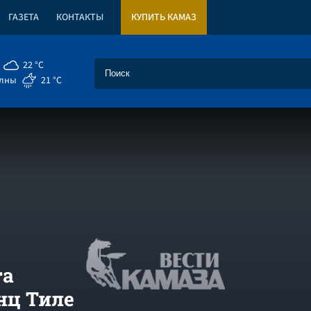
ГАЗЕТА
КОНТАКТЫ
КУПИТЬ КАМАЗ
22 °C
елны
21 °C
та
нц Тиле