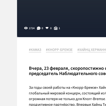
1724
0
0
1
#КАМАЗ
#КНОРР-БРЕМЗЕ
#ХАЙНЦ ХЕРМАНН
Вчера, 23 февраля, скоропостижно
председатель Наблюдательного сове
За годы своей работы на «Кнорр-Бремзе» Ха
глобальный мировой концерн, состоящий из бо
огромная потеря не только для Knorr-Bremse
продуктивное партнёрство. Впервые Хайнц Ти