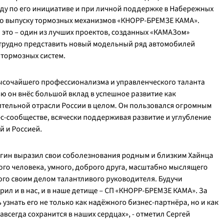
оду по его инициативе и при личной поддержке в Набережных
по выпуску тормозных механизмов «КНОРР-БРЕМЗЕ КАМА».
 это – один из лучших проектов, созданных «КАМАЗом»
 трудно представить новый модельный ряд автомобилей
тормозных систем.
 высочайшего профессионализма и управленческого таланта
ью он внёс большой вклад в успешное развитие как
ительной отрасли России в целом. Он пользовался огромным
с-сообществе, всячески поддерживая развитие и углубление
й и Россией.
гин выразил свои соболезнования родным и близким Хайнца
го человека, умного, доброго друга, масштабно мыслящего
го своим делом талантливого руководителя. Будучи
л и в нас, и в наше детище – СП «КНОРР-БРЕМЗЕ КАМА». За
узнать его не только как надёжного бизнес-партнёра, но и как
авсегда сохранится в наших сердцах», - отметил Сергей