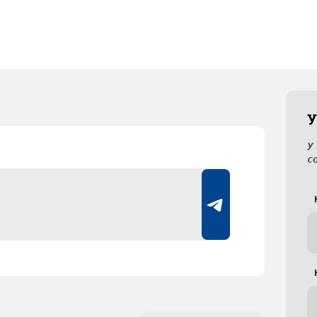
У
У
с