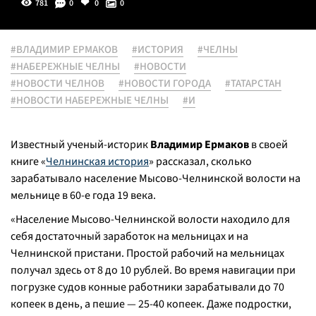
781
0
0
0
#ВЛАДИМИР ЕРМАКОВ
#ИСТОРИЯ
#ЧЕЛНЫ
#НАБЕРЕЖНЫЕ ЧЕЛНЫ
#НОВОСТИ
#НОВОСТИ ЧЕЛНОВ
#НОВОСТИ ГОРОДА
#ТАТАРСТАН
#НОВОСТИ НАБЕРЕЖНЫЕ ЧЕЛНЫ
#И
Известный ученый-историк
Владимир Ермаков
в своей
книге «
Челнинская история
» рассказал, сколько
зарабатывало население Мысово-Челнинской волости на
мельнице в 60-е года 19 века.
«
Население Мысово-Челнинской волости находило для
себя достаточный заработок на мельницах и на
Челнинской пристани. Простой рабочий на мельницах
получал здесь от 8 до 10 рублей. Во время навигации при
погрузке судов конные работники зарабатывали до 70
копеек в день, а пешие — 25-40 копеек. Даже подростки,