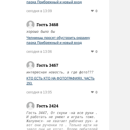
парка Прибрежный и новый вход
0
сегодня в 13:09
Гость 3468
хорошо было бы
Челнинцы просят обустроить окраину
парка Прибрежный и новый вход
0
сегодня в 13:06
Гость 3467
интересная новость, а где фото???
КТО ЕСТЬ КТО НА ФОТОГРАФИЯХ. ЧАСТЬ
293.
0
сегодня в 13:05
Гость 2424
Гость 3447, От скуки -на все руки .
И работать не умеют и играть тоже.
Жалуемся- не хватает рабочих рук- а
вот они ручонки то . Только идти на
завод они не хотят. Волею любителей