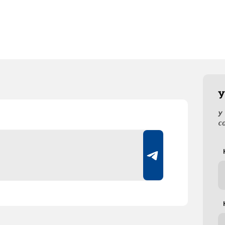
У
У
с