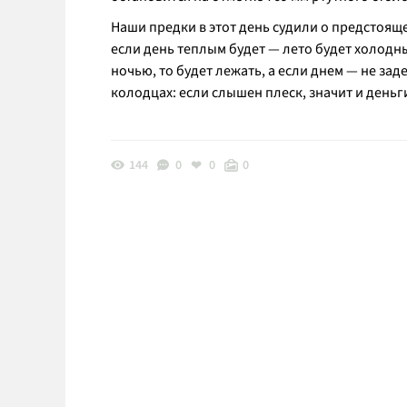
Наши предки в этот день судили о предстоящем
если день теплым будет — лето будет холодн
ночью, то будет лежать, а если днем — не зад
колодцах: если слышен плеск, значит и деньг
144
0
0
0