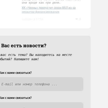
они вроде как при деле.
ХК «Челны» пропустит сезон ВХЛ из-за
нехватки финансирования
0
сегодня в 12:58
 Вас есть новости?
 вас есть тема? Вы находитесь на месте
обытий? Напишите нам!
Как c вами связаться?
Как c вами связаться?