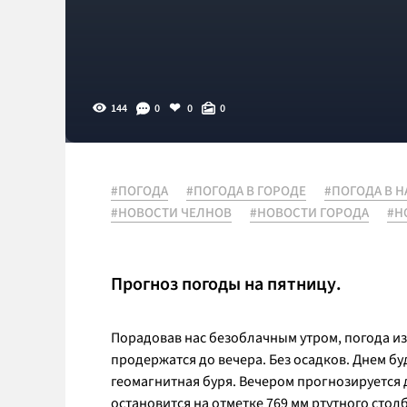
144
0
0
0
#ПОГОДА
#ПОГОДА В ГОРОДЕ
#ПОГОДА В 
#НОВОСТИ ЧЕЛНОВ
#НОВОСТИ ГОРОДА
#Н
Прогноз погоды на пятницу.
Порадовав нас безоблачным утром, погода из
продержатся до вечера. Без осадков. Днем бу
геомагнитная буря. Вечером прогнозируется д
остановится на отметке 769 мм ртутного столб