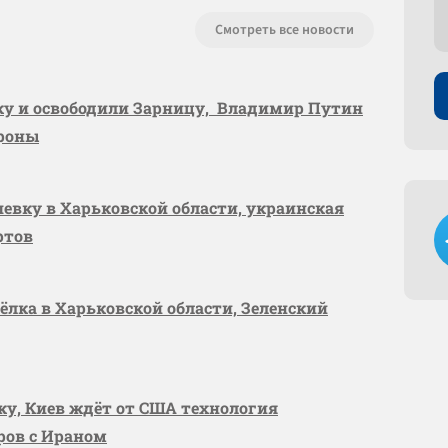
Смотреть все новости
вку и освободили Зарницу, Владимир Путин
ороны
шевку в Харьковской области, украинская
ртов
сёлка в Харьковской области, Зеленский
вку, Киев ждёт от США технология
оров с Ираном