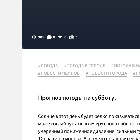
303
0
0
0
#ПОГОДА
#ПОГОДА В ГОРОДЕ
#ПОГОДА В 
#НОВОСТИ ЧЕЛНОВ
#НОВОСТИ ГОРОДА
#Н
Прогноз погоды на субботу.
Солнце в этот день будет редко показываться 
может ослабнуть, но к вечеру снова наберет с
умеренный пониженное давление, сильный тум
12 градусов мороза. Барометр остановится на