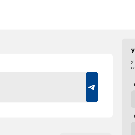
У
У
с