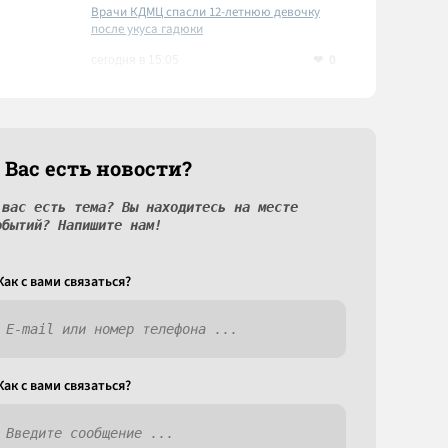
Врачи КДМЦ спасли 12-летнюю девочку
после укуса гадюки
0
сегодня в 15:05
 Вас есть новости?
 вас есть тема? Вы находитесь на месте
обытий? Напишите нам!
Как c вами связаться?
Как c вами связаться?