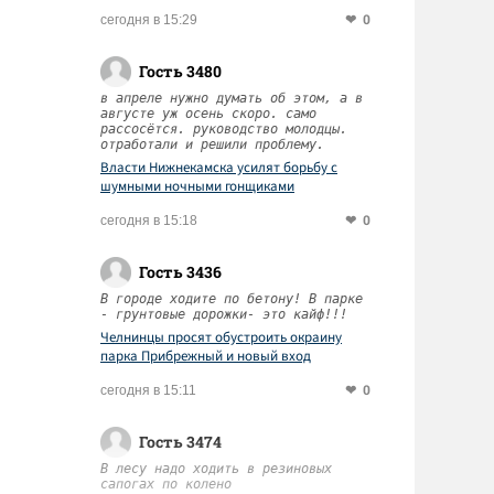
0
сегодня в 15:29
Гость 3480
в апреле нужно думать об этом, а в
августе уж осень скоро. само
рассосётся. руководство молодцы.
отработали и решили проблему.
Власти Нижнекамска усилят борьбу с
шумными ночными гонщиками
0
сегодня в 15:18
Гость 3436
В городе ходите по бетону! В парке
- грунтовые дорожки- это кайф!!!
Челнинцы просят обустроить окраину
парка Прибрежный и новый вход
0
сегодня в 15:11
Гость 3474
В лесу надо ходить в резиновых
сапогах по колено