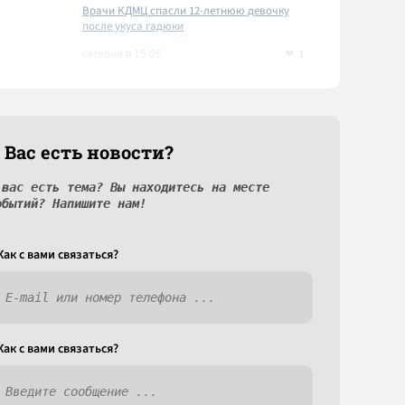
Врачи КДМЦ спасли 12-летнюю девочку
после укуса гадюки
1
сегодня в 15:05
 Вас есть новости?
 вас есть тема? Вы находитесь на месте
обытий? Напишите нам!
Как c вами связаться?
Как c вами связаться?