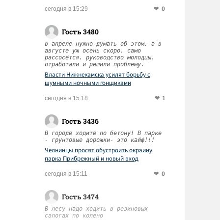
0
сегодня в 15:29
Гость 3480
в апреле нужно думать об этом, а в
августе уж осень скоро. само
рассосётся. руководство молодцы.
отработали и решили проблему.
Власти Нижнекамска усилят борьбу с
шумными ночными гонщиками
1
сегодня в 15:18
Гость 3436
В городе ходите по бетону! В парке
- грунтовые дорожки- это кайф!!!
Челнинцы просят обустроить окраину
парка Прибрежный и новый вход
0
сегодня в 15:11
Гость 3474
В лесу надо ходить в резиновых
сапогах по колено