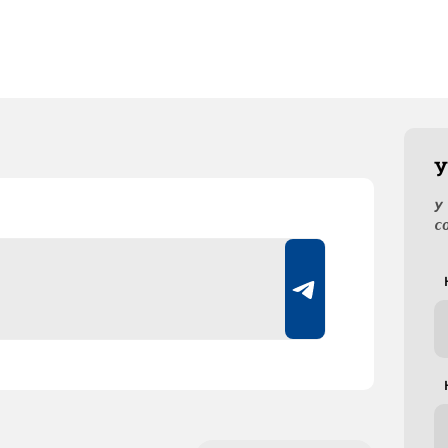
У
У
с