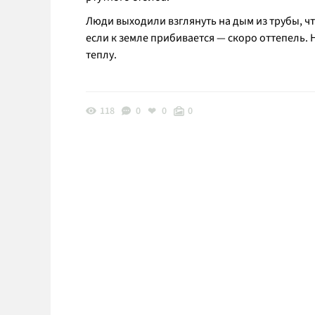
Люди выходили взглянуть на дым из трубы, чт
если к земле прибивается — скоро оттепель. 
теплу.
118
0
0
0