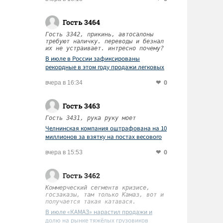
Гость 3464
Гость 3342, прикинь, автосалоны
требуют наличку. переводы и безнал
их не устраивает. интресно почему?
В июле в России зафиксированы
рекордные в этом году продажи легковых
автомобилей
0
вчера в 16:34
Гость 3463
Гость 3431, рука руку моет
Челнинская компания оштрафована на 10
миллионов за взятку на постах весового
контроля
0
вчера в 15:53
Гость 3462
Коммерческий сегментв кризисе,
госзаказы, там только Камаз, вот и
получается такая катавася.
В июле «КАМАЗ» нарастил продажи и
долю на рынке тяжёлых грузовиков