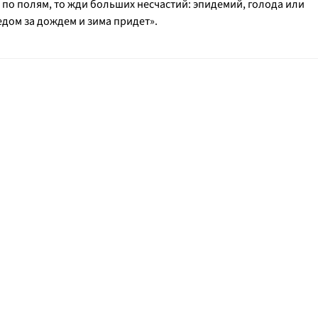
 по полям, то жди больших несчастий: эпидемий, голода или
едом за дождем и зима придет».