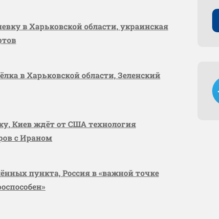
шевку в Харьковской области, украинская
ртов
сёлка в Харьковской области, Зеленский
вку, Киев ждёт от США технология
оров с Ираном
лённых пункта, Россия в «важной точке
роспособен»