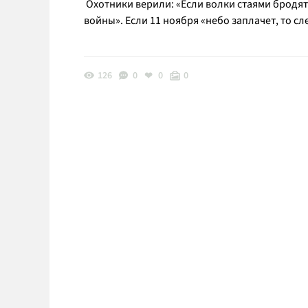
Охотники верили: «Если волки стаями бродят
войны». Если 11 ноября «небо заплачет, то сл
126
0
0
0