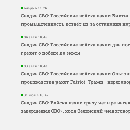
вчера в 11:26
Сводка СВО: Российские войска взяли Бикта
промышленность встаёт из-за остановки по
04 авг в 10:46
Сводка СВО: Российские войска взяли два по
грезит о победе до зимы
03 авг в 10:48
Сводка СВО: Российские войска взяли Ольго
производства ракет Patriot, Трамп - перегов
31 июл в 10:42
Сводка СВО: Войска взяли сразу четыре насе
завершения СВО», хотя Зеленский «недогово