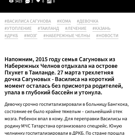
3423
2
0
0
#ВАСИЛИСА САГУНОВА
#КОМА
#ДЕВОЧКА
#УТОПЛЕНИЕ
#ТАИЛАНД
#ЛЕЧЕНИЕ
#КАЗАНЬ
#ДРКБ
#МОЗГ
#НАБЕРЕЖНЫЕ ЧЕЛНЫ
#НОВОСТИ
Напомним, 2015 году семья Сагуновых из
Набережных Челнов отдыхала на острове
Пхукет в Таиланде. 27 марта трехлетняя
дочка Сагуновых - Василиса на короткий
момент осталась без присмотра родителей,
упала в глубокий бассейн и утонула.
Девочку срочно госпитализировали в больницу Бангкока,
состояние ее было крайне тяжелым – сильнейший отек
мозга. Ребенок впал в кому. Для переправки Василисы на
родину МЧС Татарстана организовало спецрейс. Юную
челнинку госпитализировали в ДРКБ. По стране прошла