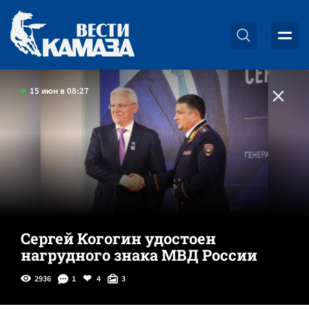
15 июн в 08:27
Сергей Когогин удостоен
нагрудного знака МВД России
2936
1
4
3