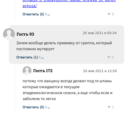
ormaczii_o_zhelayushhih_sdelat_privivku_ot_koron
avirusa/
0
Ответить (0)
26 янв 2021 в 00:34
Гость 93
Зачем вообще делать прививку от гриппа, который
постоянно мутирует
0
Ответить (1)
Гость 172
26 янв 2021 в 12:50
потому что вакцину всегда делают под те штамы
которые ожидаются в текущем
эпидемиологическом сезоне, а еще чтобы если и
заболели то легко
1
Ответить (0)