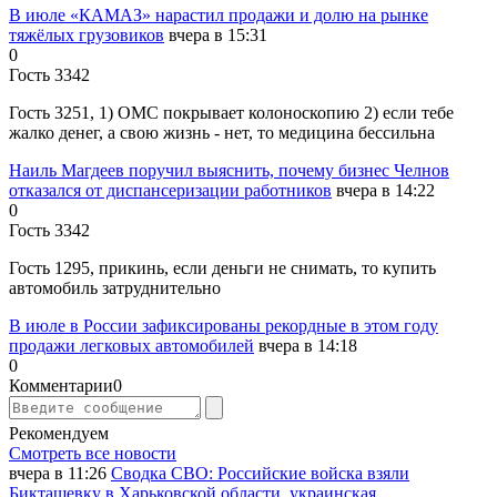
В июле «КАМАЗ» нарастил продажи и долю на рынке
тяжёлых грузовиков
вчера в 15:31
0
Гость 3342
Гость 3251, 1) ОМС покрывает колоноскопию 2) если тебе
жалко денег, а свою жизнь - нет, то медицина бессильна
Наиль Магдеев поручил выяснить, почему бизнес Челнов
отказался от диспансеризации работников
вчера в 14:22
0
Гость 3342
Гость 1295, прикинь, если деньги не снимать, то купить
автомобиль затруднительно
В июле в России зафиксированы рекордные в этом году
продажи легковых автомобилей
вчера в 14:18
0
Комментарии
0
Рекомендуем
Смотреть все новости
вчера в 11:26
Сводка СВО: Российские войска взяли
Бикташевку в Харьковской области, украинская