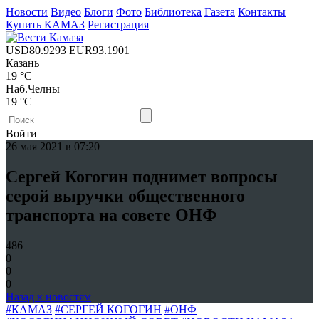
Новости
Видео
Блоги
Фото
Библиотека
Газета
Контакты
Купить КАМАЗ
Регистрация
USD
80.9293
EUR
93.1901
Казань
19 °C
Наб.Челны
19 °C
Войти
26 мая 2021 в 07:20
Сергей Когогин поднимет вопросы
серой выручки общественного
транспорта на совете ОНФ
486
0
0
0
Назад к новостям
#КАМАЗ
#СЕРГЕЙ КОГОГИН
#ОНФ