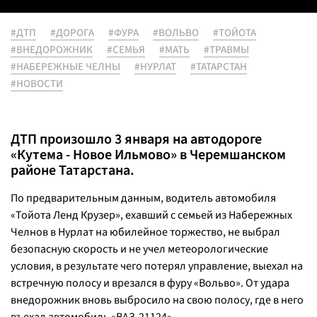
#ДТП
#ДОРОГА
#ФУРА
#ВОЛЬВО
#ТОЙОТА
#ВНЕДОРОЖНИК
#СЕМЬЯ
#МАТЬ
#ТРАВМЫ
#НАБЕРЕЖНЫЕ ЧЕЛНЫ
#НУРЛАТ
#ТАТАРСТАН
#НОВОСТИ
ДТП произошло 3 января на автодороге
«Кутема - Новое Ильмово» в Черемшанском
районе Татарстана.
По предварительным данным, водитель автомобиля
«Тойота Ленд Крузер», ехавший с семьей из Набережных
Челнов в Нурлат на юбилейное торжество, не выбрал
безопасную скорость и не учел метеорологические
условия, в результате чего потерял управление, выехал на
встречную полосу и врезался в фуру «Вольво». От удара
внедорожник вновь выбросило на свою полосу, где в него