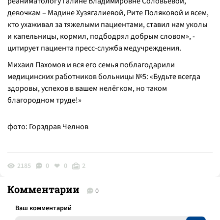
реаниматологу Галине Владимировне Соловьёвой,
девочкам – Мадине Хузягалиевой, Рите Поляковой и всем,
кто ухаживал за тяжелыми пациентами, ставил нам уколы
и капельницы, кормил, подбодрял добрым словом», -
цитирует пациента пресс-служба медучреждения.
Михаил Пахомов и вся его семья поблагодарили
медицинских работников больницы №5:
«Будьте всегда
здоровы, успехов в вашем нелёгком, но таком
благородном труде!»
фото: Горздрав Челнов
2185
0
0
2
Комментарии
0