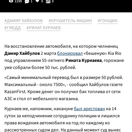
1199
1
0
0
#ДАМИР ХАЙБУЛОВ
#КРУШИТЕЛЬ МАШИН
#ГОНЩИК
#ГИБДД
#РИНАТ КУРНАЕВ
На восстановление автомобиля, на котором челнинец
Дамир Хайбулов
2 марта
блокировал
«бешеную» Kia Rio
под управлением 55-летнего
Рината Курнаева
, горожане
уже собрали более 50 тыс. рублей.
«Самый минимальный перевод был в размере 50 рублей.
Максимальный - около 7500», - сообщил Хайбулов газете
KazanFirst. Кроме денег он получил бак топлива от сети
АЗС и стол от мебельного магазина.
Курнаев же, напомним, накануне
был арестован
на 14
суток за неподчинение сотруднику полиции и лишился
права вождения автомобиля на год по каждому из
рассмотренных судом дел. На данный момент суд вынес