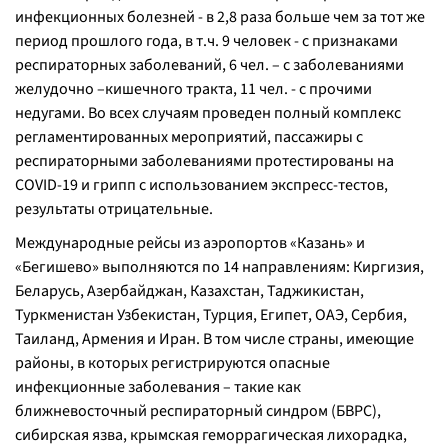
инфекционных болезней - в 2,8 раза больше чем за тот же
период прошлого года, в т.ч. 9 человек - с признаками
респираторных заболеваний, 6 чел. – с заболеваниями
желудочно –кишечного тракта, 11 чел. - с прочими
недугами. Во всех случаям проведен полный комплекс
регламентированных мероприятий, пассажиры с
респираторными заболеваниями протестированы на
COVID-19 и грипп с использованием экспресс-тестов,
результаты отрицательные.
Международные рейсы из аэропортов «Казань» и
«Бегишево» выполняются по 14 направлениям: Киргизия,
Беларусь, Азербайджан, Казахстан, Таджикистан,
Туркменистан Узбекистан, Турция, Египет, ОАЭ, Сербия,
Таиланд, Армения и Иран. В том числе страны, имеющие
районы, в которых регистрируются опасные
инфекционные заболевания – такие как
ближневосточный респираторный синдром (БВРС),
сибирская язва, крымская геморрагическая лихорадка,