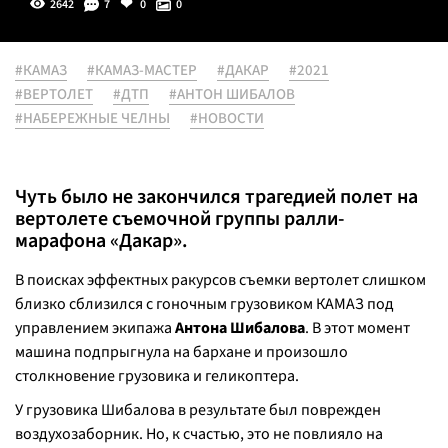
2642
7
0
0
#КАМАЗ
#КАМАЗ-МАСТЕР
#ДАКАР
#2021
#ВЕРТОЛЕТ
#ДТП
#АНТОН ШИБАЛОВ
#НАБЕРЕЖНЫЕ ЧЕЛНЫ
#НОВОСТИ
Чуть было не закончился трагедией полет на
вертолете съемочной группы ралли-
марафона «Дакар».
В поисках эффектных ракурсов съемки вертолет слишком
близко сблизился с гоночным грузовиком КАМАЗ под
управлением экипажа
Антона Шибалова
. В этот момент
машина подпрыгнула на бархане и произошло
столкновение грузовика и геликоптера.
У грузовика Шибалова в результате был поврежден
воздухозаборник. Но, к счастью, это не повлияло на