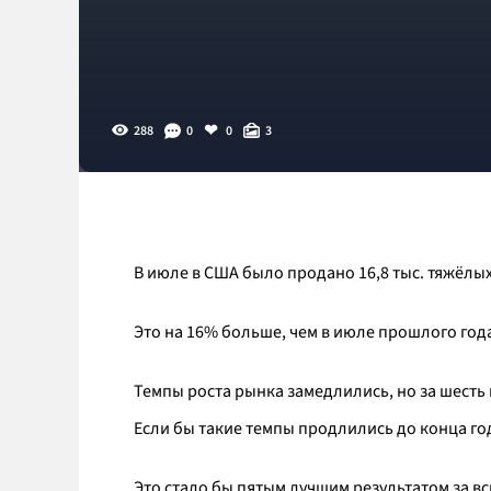
288
0
0
3
В июле в США было продано 16,8 тыс. тяжёлых
Это на 16% больше, чем в июле прошлого год
Темпы роста рынка замедлились, но за шесть 
Если бы такие темпы продлились до конца года
Это стало бы пятым лучшим результатом за в