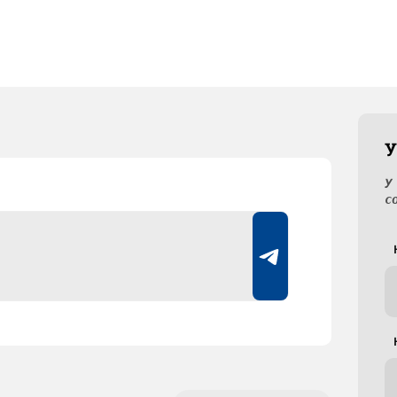
У
У
с