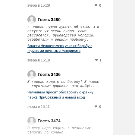
0
вчера в 15:29
Гость 3480
в апреле нужно думать об этом, а в
августе уж осень скоро. само
рассосётся. руководство молодцы.
отработали и решили проблему.
Власти Нижнекамска усилят борьбу с
шумными ночными гонщиками
1
вчера в 15:18
Гость 3436
В городе ходите по бетону! В парке
- грунтовые дорожки- это кайф!!!
Челнинцы просят обустроить окраину
парка Прибрежный и новый вход
0
вчера в 15:11
Гость 3474
В лесу надо ходить в резиновых
сапогах по колено