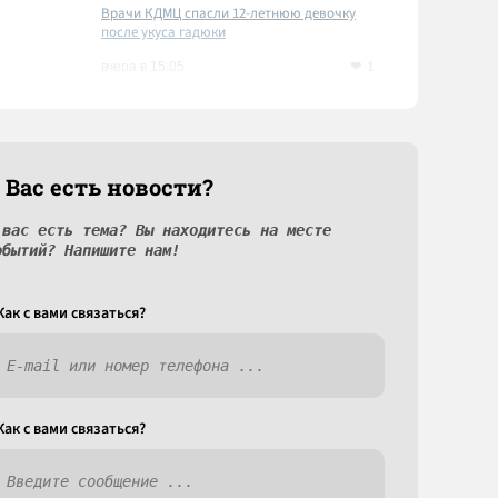
Врачи КДМЦ спасли 12-летнюю девочку
после укуса гадюки
1
вчера в 15:05
 Вас есть новости?
 вас есть тема? Вы находитесь на месте
обытий? Напишите нам!
Как c вами связаться?
Как c вами связаться?