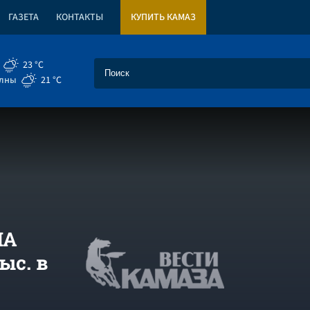
ГАЗЕТА
КОНТАКТЫ
КУПИТЬ КАМАЗ
23 °C
елны
21 °C
ША
ыс. в