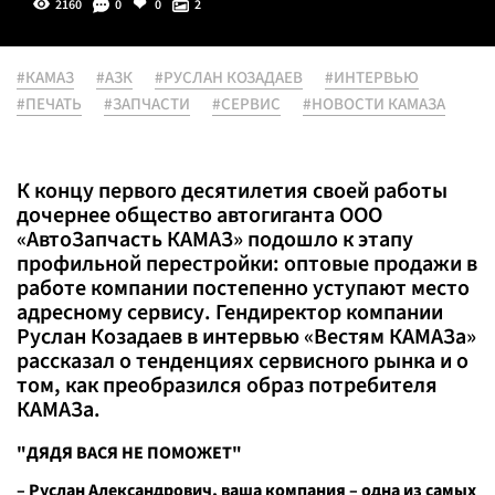
2160
0
0
2
#КАМАЗ
#АЗК
#РУСЛАН КОЗАДАЕВ
#ИНТЕРВЬЮ
#ПЕЧАТЬ
#ЗАПЧАСТИ
#СЕРВИС
#НОВОСТИ КАМАЗА
К концу первого десятилетия своей работы
дочернее общество автогиганта ООО
«АвтоЗапчасть КАМАЗ» подошло к этапу
профильной перестройки: оптовые продажи в
работе компании постепенно уступают место
адресному сервису. Гендиректор компании
Руслан Козадаев в интервью «Вестям КАМАЗа»
рассказал о тенденциях сервисного рынка и о
том, как преобразился образ потребителя
КАМАЗа.
"ДЯДЯ ВАСЯ НЕ ПОМОЖЕТ"
– Руслан Александрович, ваша компания – одна из самых