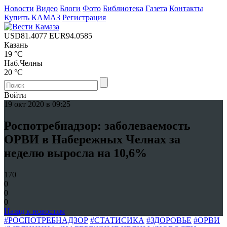
Новости
Видео
Блоги
Фото
Библиотека
Газета
Контакты
Купить КАМАЗ
Регистрация
USD
81.4077
EUR
94.0585
Казань
19 °C
Наб.Челны
20 °C
Войти
19 окт 2020 в 09:25
Роспотребнадзор: заболеваемость
ОРВИ в Набережных Челнах за
неделю выросла на 10,6%
170
0
0
0
Назад к новостям
#РОСПОТРЕБНАДЗОР
#СТАТИСИКА
#ЗДОРОВЬЕ
#ОРВИ