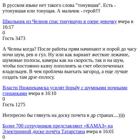
В русском языке нет такого слова "тонувшая". Есть -
утонувшая или тонущая. А мальчик - герой!!!
Школьник из Челнов спас тонувшую в озере девочку
вчера в
16:17
0
Гость 3473
А Челны когда? После работы прям начинают и порой до часу
ночи шум, рев и гул. Ну или как вариант жесткие лежачие,
шумовые полосы, камеры как на скорость, так и на шум,
чтобы постоянно казну пополнять за счет обеспеченных
владельцев. В чем проблема выехать загород, а еще лучше
создать там дрэг-полосу.
Власти Нижнекамска усилят борьбу с шумными ночными
гонщиками
вчера в 16:10
0
Гость 1275
Интересно бы глянуть на доску почета в др странах....))))
Более 700 сотрудников представляют «КАМАЗ» на
Электронной доске почёта Татарстана
вчера в 16:01
0