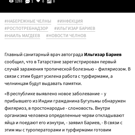
1293
1
0
0
#НАБЕРЕЖНЫЕ ЧЕЛНЫ
#ИНФЕКЦИЯ
#РОСПОТРЕБНАДЗОР
#ИЛЬГИЗАР БАРИЕВ
#НАИЛЬ МАГДЕЕВ
#НОВОСТИ ЧЕЛНОВ
Главный санитарный врач автограда
Ильгизар Бариев
сообщил, что в Татарстане зарегистрирован первый
случай заражения тропической болезнью – филяриозом. В
связи с этим будет усилена работа с турфирмами, а
челнинцам будут выдавать памятки.
«В республике выявлено новое заболевание – у
прибывшего из Индии гражданина Бугульмы обнаружен
филяриоз, в простонародье - слоновость. Внутри
организма человека определенные черви откладывают
яйца и поедают его изнутри, - заявил Бариев, - В связи с
этим мы с туроператорами и турфирмами готовим