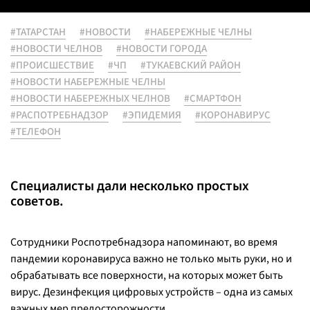
#ТАТАРСТАН
#НОВОСТИ
#НАБЕРЕЖНЫЕ ЧЕЛНЫ
#НОВОСТИ ЧЕЛНОВ
#НОВОСТИ ГОРОДА
#ПРОИСШЕСТВИЕ
#ЧП
#ТУКАЕВСКИЙ РАЙОН
#НОВОСТИ НАБЕРЕЖНЫЕ ЧЕЛНЫ
#НОВОСТИ НАБЕРЕЖНЫХ ЧЕЛНОВ
#СМАРТФОН
#РАСПОТРЕБНАДЗОР
#ЭПИДЕМИЯ
#КОРОНАВИРУС
#ТЕЛЕФОН
Специалисты дали несколько простых
советов.
Сотрудники Роспотребнадзора напоминают, во время
пандемии коронавируса важно не только мыть руки, но и
обрабатывать все поверхности, на которых может быть
вирус. Дезинфекция цифровых устройств – одна из самых
важных мер предосторожности.