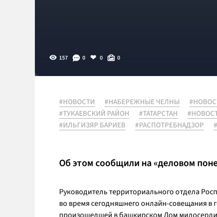
157
0
0
0
#НОВОСТИ
#НАБЕРЕЖНЫЕ ЧЕЛНЫ
#НОВОС
#ТУКАЕВСКИЙ РАЙОН
#ТАТАРСТАН
#НОВОС
#ИЛЬГИЗЯР БАРИЕВ
#РАСПОТРЕБНАДЗОР
Об этом сообщили на «деловом пон
Руководитель территориального отдела Рос
во время сегодняшнего онлайн-совещания в го
произошедшей в башкирском Дом милосердия