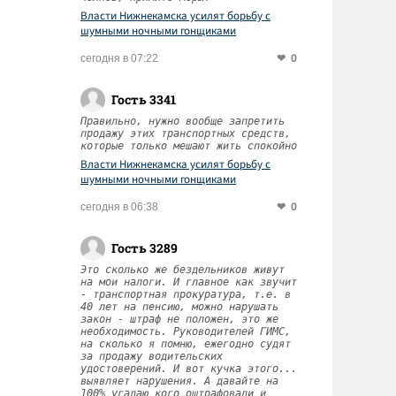
Власти Нижнекамска усилят борьбу с
шумными ночными гонщиками
0
сегодня в 07:22
Гость 3341
Правильно, нужно вообще запретить
продажу этих транспортных средств,
которые только мешают жить спокойно
Власти Нижнекамска усилят борьбу с
шумными ночными гонщиками
0
сегодня в 06:38
Гость 3289
Это сколько же бездельников живут
на мои налоги. И главное как звучит
- транспортная прокуратура, т.е. в
40 лет на пенсию, можно нарушать
закон - штраф не положен, это же
необходимость. Руководителей ГИМС,
на сколько я помню, ежегодно судят
за продажу водительских
удостоверений. И вот кучка этого...
выявляет нарушения. А давайте на
100% угадаю кого оштрафовали и