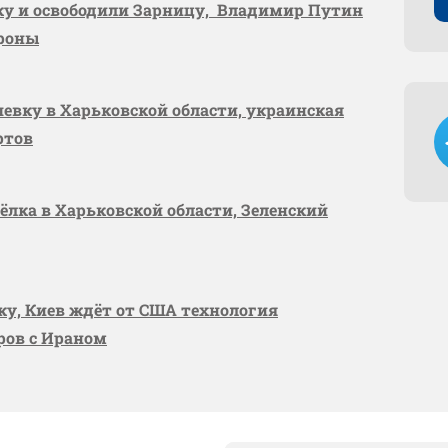
вку и освободили Зарницу, Владимир Путин
ороны
шевку в Харьковской области, украинская
ртов
сёлка в Харьковской области, Зеленский
вку, Киев ждёт от США технология
оров с Ираном