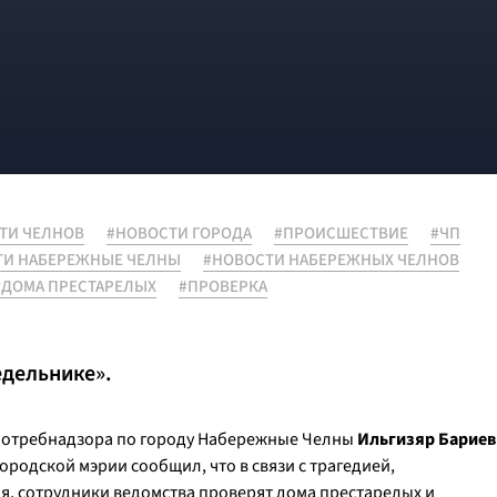
ТИ ЧЕЛНОВ
#НОВОСТИ ГОРОДА
#ПРОИСШЕСТВИЕ
#ЧП
ТИ НАБЕРЕЖНЫЕ ЧЕЛНЫ
#НОВОСТИ НАБЕРЕЖНЫХ ЧЕЛНОВ
#ДОМА ПРЕСТАРЕЛЫХ
#ПРОВЕРКА
едельнике».
потребнадзора по городу Набережные Челны
Ильгизяр Бариев
родской мэрии сообщил, что в связи с трагедией,
, сотрудники ведомства проверят дома престарелых и