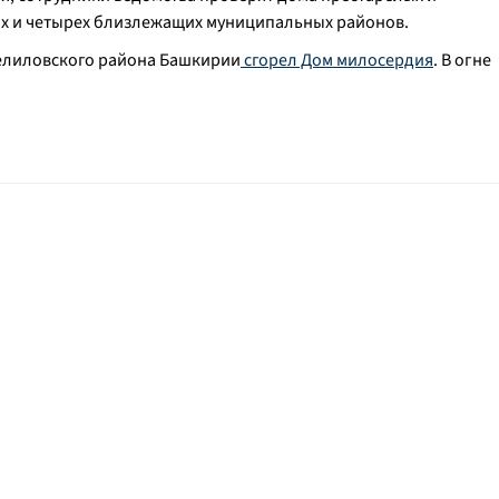
х и четырех близлежащих муниципальных районов.
зелиловского района Башкирии
сгорел Дом милосердия
. В огне