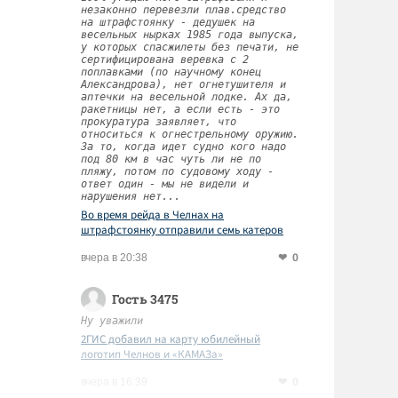
незаконно перевезли плав.средство
на штрафстоянку - дедушек на
весельных нырках 1985 года выпуска,
у которых спасжилеты без печати, не
сертифицирована веревка с 2
поплавками (по научному конец
Александрова), нет огнетушителя и
аптечки на весельной лодке. Ах да,
ракетницы нет, а если есть - это
прокуратура заявляет, что
относиться к огнестрельному оружию.
За то, когда идет судно кого надо
под 80 км в час чуть ли не по
пляжу, потом по судовому ходу -
ответ один - мы не видели и
нарушения нет...
Во время рейда в Челнах на
штрафстоянку отправили семь катеров
0
вчера в 20:38
Гость 3475
Ну уважили
2ГИС добавил на карту юбилейный
логотип Челнов и «КАМАЗа»
0
вчера в 16:39