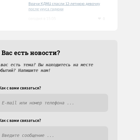
Врачи КДМЦ спасли 12-летнюю девочку
после укуса гадюки
0
сегодня в 15:05
 Вас есть новости?
 вас есть тема? Вы находитесь на месте
обытий? Напишите нам!
Как c вами связаться?
Как c вами связаться?