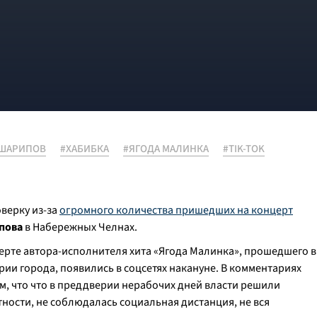
 ШАРИПОВ
#ХАБИБКА
#ЯГОДА МАЛИНКА
#TIK-TOK
верку из-за
огромного количества пришедших на концерт
пова
в Набережных Челнах.
рте автора-исполнителя хита «Ягода Малинка», прошедшего в
ии города, появились в соцсетях накануне. В комментариях
м, что что в преддверии нерабочих дней власти решили
тности, не соблюдалась социальная дистанция, не вся