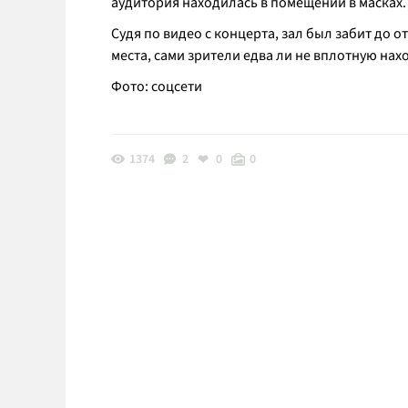
аудитория находилась в помещении в масках.
Судя по видео с концерта, зал был забит до 
места, сами зрители едва ли не вплотную нахо
Фото: соцсети
1374
2
0
0