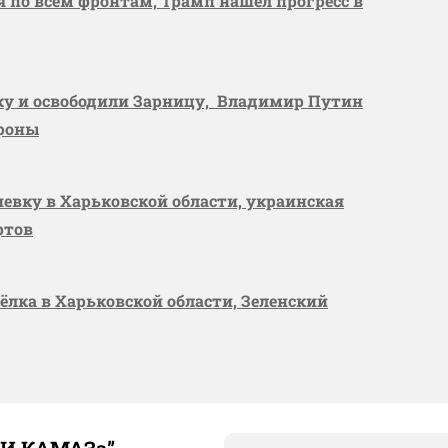
я по всем фронтам, Трамп нашёл прогресс в
вку и освободили Зарницу, Владимир Путин
ороны
шевку в Харьковской области, украинская
ртов
сёлка в Харьковской области, Зеленский
ТИ КАМАЗа”