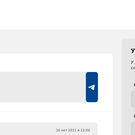
У
У
с
26 окт 2021 в 12:06