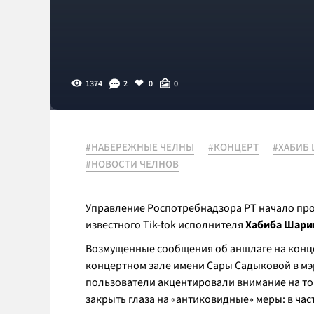
1374
2
0
0
#НАБЕРЕЖНЫЕ ЧЕЛНЫ
#КОНЦЕРТ
#ХАБИБ
#НОВОСТИ ЧЕЛНОВ
Управление Роспотребнадзора РТ начало про
известного Tik-tok исполнителя
Хабиба Шари
Возмущенные сообщения об аншлаге на конце
концертном зале имени Сары Садыковой в мэр
пользователи акцентировали внимание на то
закрыть глаза на «антиковидные» меры: в час