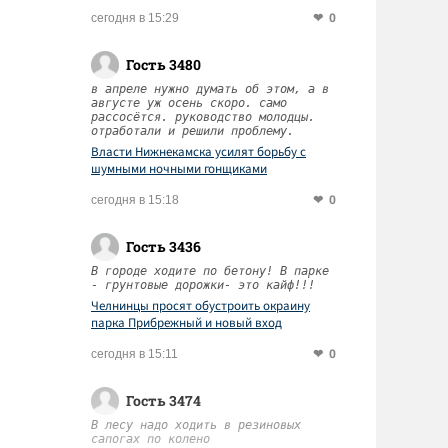
0
сегодня в 15:29
Гость 3480
в апреле нужно думать об этом, а в
августе уж осень скоро. само
рассосётся. руководство молодцы.
отработали и решили проблему.
Власти Нижнекамска усилят борьбу с
шумными ночными гонщиками
0
сегодня в 15:18
Гость 3436
В городе ходите по бетону! В парке
- грунтовые дорожки- это кайф!!!
Челнинцы просят обустроить окраину
парка Прибрежный и новый вход
0
сегодня в 15:11
Гость 3474
В лесу надо ходить в резиновых
сапогах по колено