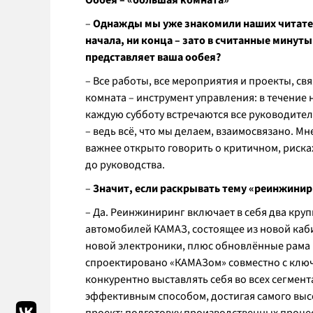
Ообея – «большая комната»
–
Однажды мы уже знакомили наших читателе
начала, ни конца – зато в считанные минут
представляет ваша ообея?
– Все работы, все мероприятия и проекты, св
комната – инструмент управления: в течение 
каждую субботу встречаются все руководители
– ведь всё, что мы делаем, взаимосвязано. Мн
важнее открыто говорить о критичном, риск
до руководства.
–
Значит, если раскрывать тему «реинжинири
– Да. Реинжиниринг включает в себя два кру
автомобилей КАМАЗ, состоящее из новой каби
новой электроники, плюс обновлённые рама и
спроектировано «КАМАЗом» совместно с ключ
конкурентно выставлять себя во всех сегмен
эффективным способом, достигая самого выс