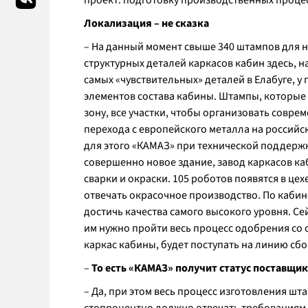
проект: подготовку производственных процес
Локализация – не сказка
– На данный момент свыше 340 штампов для н
структурных деталей каркасов кабин здесь, н
самых «чувствительных» деталей в Елабуге, 
элементов состава кабины. Штампы, которые
зону, все участки, чтобы организовать совр
перехода с европейского металла на российс
для этого «КАМАЗ» при технической поддержк
совершенно новое здание, завод каркасов каб
сварки и окраски. 105 роботов появятся в ц
отвечать окрасочное производство. По каби
достичь качества самого высокого уровня. С
им нужно пройти весь процесс одобрения со
каркас кабины, будет поступать на линию сбо
–
То есть «КАМАЗ» получит статус поставщик
– Да, при этом весь процесс изготовления штам