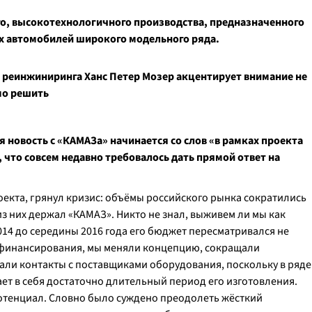
о, высокотехнологичного производства, предназначенного
х автомобилей широкого модельного ряда.
 реинжиниринга Ханс Петер Мозер акцентирует внимание не
имо решить
я новость с «КАМАЗа» начинается со слов «в рамках проекта
что совсем недавно требовалось дать прямой ответ на
оекта, грянул кризис: объёмы российского рынка сократились
з них держал «КАМАЗ». Никто не знал, выживем ли мы как
2014 до середины 2016 года его бюджет пересматривался не
ке финансирования, мы меняли концепцию, сокращали
щали контакты с поставщиками оборудования, поскольку в ряде
ет в себя достаточно длительный период его изготовления.
отенциал. Словно было суждено преодолеть жёсткий