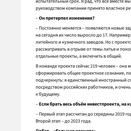
испытательный срок. Я рад, что все вместе м
руководством компании принято властное р
–
Он претерпел изменения?
– Постоянно меняется – появляются новые за
на сегодня их число выросло до 17. Наприме
литейного и кузнечного заводов. Но с проект
рассматривать в отрыве от темы литья и поко
отдельные проекты, а включить в общий.
В команде проекта сейчас 219 человек – она 
сформировать общее проектное сознание, под
подчеркнуть: я единственный иностранный сп
посредством российских работников, и очень 
к будущему.
–
Если брать весь объём инвестпроекта, на 
– Первый этап рассчитан до середины 2019 год
Второй этап – до 2023 года.