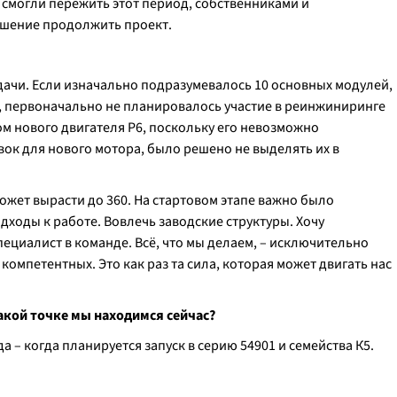
ы смогли пережить этот период, собственниками и
ешение продолжить проект.
дачи. Если изначально подразумевалось 10 основных модулей,
р, первоначально не планировалось участие в реинжиниринге
ом нового двигателя Р6, поскольку его невозможно
вок для нового мотора, было решено не выделять их в
может вырасти до 360. На стартовом этапе важно было
ходы к работе. Вовлечь заводские структуры. Хочу
ециалист в команде. Всё, что мы делаем, – исключительно
компетентных. Это как раз та сила, которая может двигать нас
какой точке мы находимся сейчас?
а – когда планируется запуск в серию 54901 и семейства К5.