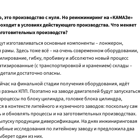
о, это производство с нуля. Но реинжиниринг на «КАМАЗе»
роходит в условиях действующего производства. Что меняет
заготовительных производств?
удут изготавливаться основные компоненты – лонжерон,
и рамы. Здесь тоже всё – на очень современном оборудовании,
лирование, гибку, пробивку и абсолютно новый процесс
атизированные (с транспортировкой и хранением) склады –
 детали достаточно опасны.
ейчас на финальной стадии получения оборудования, идёт
 разных КПП. Поэтапно на заводе двигателей будут запускаться
роцессы по блоку цилиндра, головке блока цилиндра,
ся в контексте литейного и кузнечного заводов: поскольку сам
ь и обновлять процессы и на заготовительных производствах.
 выпуску продукции диверсификации. На днях инжиниринговая
абные исследования по литейному заводу и предложила два
ыберет один из них.