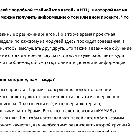
й с подобной «тайной комнатой» в НТЦ, в которой нет ни
ы можно получить информацию о том или ином проекте. Что
язанные с реинжинирингом. Но в то же время проектная
недели по каждому из модулей здесь проходят совещания, а
, чтобы выслушать друг друга. Это также и взаимное обучение
е не столь интересно слушать о том, что уже работает – куда
ах и проблемах, обсуждать, понимать, доводить информацию
нг сегодня», нам – сюда?
пных проекта. Первый – совершенно новое поколение
ны, нового двигателя и силового агрегата и совершенно
 мосты. Практически всё, интерьер и экстерьер,
евыми партнёрами. Весь этот пакет позволит «КАМАЗу»
тах рынка. Но чтобы изготавливать такой автомобиль самым
окого качества, нам необходимо реализовать второй крупный