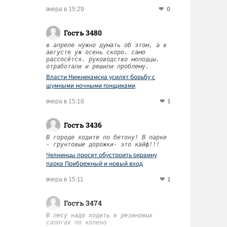
0
вчера в 15:29
Гость 3480
в апреле нужно думать об этом, а в
августе уж осень скоро. само
рассосётся. руководство молодцы.
отработали и решили проблему.
Власти Нижнекамска усилят борьбу с
шумными ночными гонщиками
1
вчера в 15:18
Гость 3436
В городе ходите по бетону! В парке
- грунтовые дорожки- это кайф!!!
Челнинцы просят обустроить окраину
парка Прибрежный и новый вход
1
вчера в 15:11
Гость 3474
В лесу надо ходить в резиновых
сапогах по колено