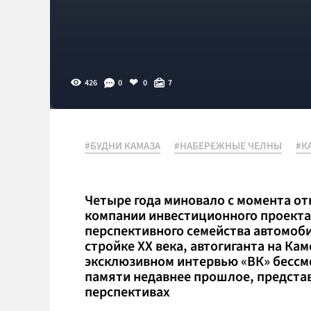
426
0
0
7
#БУДНИ КАМАЗА
#НАБЕРЕЖНЫЕ ЧЕЛНЫ
#К
Четыре года миновало с момента от
компании инвестиционного проекта
перспективного семейства автомоб
стройке ХХ века, автогиганта на Каме
эксклюзивном интервью «ВК» бессм
памяти недавнее прошлое, представи
перспективах