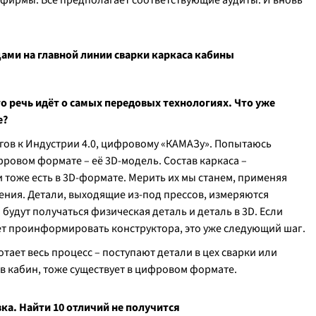
фирмы. Всё предполагает соответствующие аудиты. И вновь
ми на главной линии сварки каркаса кабины
о речь идёт о самых передовых технологиях. Что уже
е?
гов к Индустрии 4.0, цифровому «КАМАЗу». Попытаюсь
ифровом формате – её 3D-модель. Состав каркаса –
 тоже есть в 3D-формате. Мерить их мы станем, применяя
ения. Детали, выходящие из-под прессов, измеряются
удут получаться физическая деталь и деталь в 3D. Если
ет проинформировать конструктора, это уже следующий шаг.
ает весь процесс – поступают детали в цех сварки или
сов кабин, тоже существует в цифровом формате.
ка. Найти 10 отличий не получится