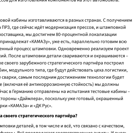
сов для изготовления компонентов на этот автомобиль.
овой кабины изготавливаются в разных странах. С получением
а ПРЗ, где сейчас идёт модернизация прессов, и штамповкой
у поставщика, мы достигнем 80-процентной локализации
 принадлежат «КАМАЗу», уже есть, параллельно готовим всю
еменный процесс штамповки. Одновременно реализуем проект
кий. После штамповки детали свариваются и окрашиваются –
е своего зарубежного стратегического партнёра построил
ин, модульного типа, где будут действовать цеха логистики,
ехе сварки, самым последним достижениям технологии будет
не (включая её антикоррозионную стойкость) мы должны
ейчас в Германию отправлены на испытания тестовые кабины –
 стороны «Даймлера», поскольку уже готовый, окрашенный
рки «КАМАЗа» и «ДК Рус».
а своего стратегического партнёра?
повки деталей, в том числе и всё, что связано с качеством,