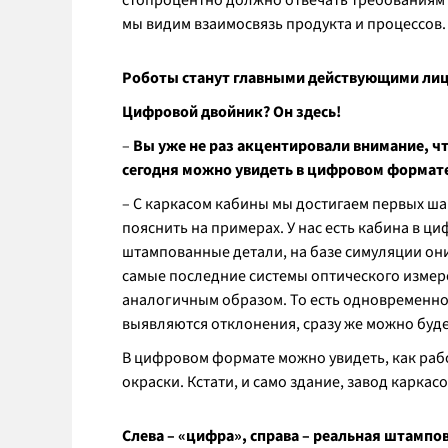
стопроцентно должно отвечать требованиям 
мы видим взаимосвязь продукта и процессов.
Роботы станут главными действующими лица
Цифровой двойник? Он здесь!
–
Вы уже не раз акцентировали внимание, чт
сегодня можно увидеть в цифровом формат
– С каркасом кабины мы достигаем первых ша
пояснить на примерах. У нас есть кабина в ц
штампованные детали, на базе симуляции они
самые последние системы оптического измер
аналогичным образом. То есть одновременно б
выявляются отклонения, сразу же можно буд
В цифровом формате можно увидеть, как работ
окраски. Кстати, и само здание, завод карка
Слева – «цифра», справа – реальная штампов