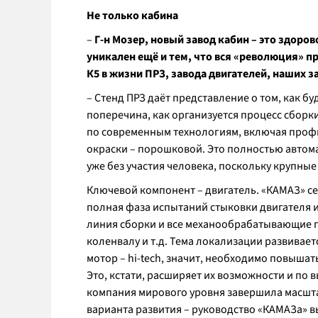
Не только кабина
–
Г-н Мозер, новый завод кабин – это здоров
уникален ещё и тем, что вся «революция» п
К5 в жизни ПРЗ, завода двигателей, наших 
– Стенд ПРЗ даёт представление о том, как б
поперечина, как организуется процесс сборк
по современным технологиям, включая профи
окраски – порошковой. Это полностью автом
уже без участия человека, поскольку крупные
Ключевой компонент – двигатель. «КАМАЗ» с
полная фаза испытаний стыковки двигателя и
линия сборки и все механообрабатывающие п
коленвалу и т.д. Тема локализации развивает
мотор – hi-tech, значит, необходимо повышат
Это, кстати, расширяет их возможности и по
компания мирового уровня завершила масшт
варианта развития – руководство «КАМАЗа» в