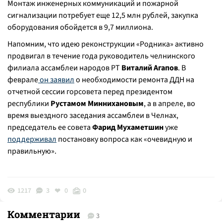
Монтаж инженерных коммуникаций и пожарной
сигнализации потребует еще 12,5 млн рублей, закупка
оборудования обойдется в 9,7 миллиона.
Напомним, что идею реконструкции «Родника» активно
продвигал в течение года руководитель челнинского
филиала ассамблеи народов РТ
Виталий Агапов
. В
феврале
он заявил
о необходимости ремонта ДДН на
отчетной сессии горсовета перед президентом
республики
Рустамом Миннихановым
, а в апреле, во
время выездного заседания ассамблеи в Челнах,
председатель ее совета
Фарид Мухаметшин
уже
поддерживал
постановку вопроса как «очевидную и
правильную».
1217
3
0
0
Комментарии
3