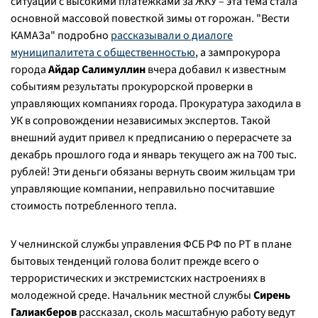
ситуации с высокими платежками за ЖКУ – эта тема стала
основной массовой повесткой зимы от горожан. "Вести
КАМАЗа" подробно
рассказывали о диалоге
муниципалитета с общественностью
, а зампрокурора
города
Айдар Салимуллин
вчера добавил к известным
событиям результаты прокурорской проверки в
управляющих компаниях города. Прокуратура заходила в
УК в сопровождении независимых экспертов. Такой
внешний аудит привел к предписанию о перерасчете за
декабрь прошлого года и январь текущего аж на 700 тыс.
рублей! Эти деньги обязаны вернуть своим жильцам три
управляющие компании, неправильно посчитавшие
стоимость потребленного тепла.
У челнинской службы управления ФСБ РФ по РТ в плане
бытовых тенденций голова болит прежде всего о
террористических и экстремистских настроениях в
молодежной среде. Начальник местной службы
Сирень
Галиакберов
рассказал, сколь масштабную работу ведут