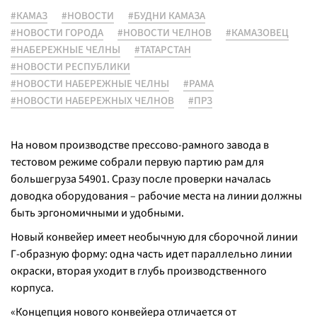
#КАМАЗ
#НОВОСТИ
#БУДНИ КАМАЗА
#НОВОСТИ ГОРОДА
#НОВОСТИ ЧЕЛНОВ
#КАМАЗОВЕЦ
#НАБЕРЕЖНЫЕ ЧЕЛНЫ
#ТАТАРСТАН
#НОВОСТИ РЕСПУБЛИКИ
#НОВОСТИ НАБЕРЕЖНЫЕ ЧЕЛНЫ
#РАМА
#НОВОСТИ НАБЕРЕЖНЫХ ЧЕЛНОВ
#ПРЗ
На новом производстве прессово-рамного завода в
тестовом режиме собрали первую партию рам для
большегруза 54901. Сразу после проверки началась
доводка оборудования – рабочие места на линии должны
быть эргономичными и удобными.
Новый конвейер имеет необычную для сборочной линии
Г-образную форму: одна часть идет параллельно линии
окраски, вторая уходит в глубь производственного
корпуса.
«
Концепция нового конвейера отличается от