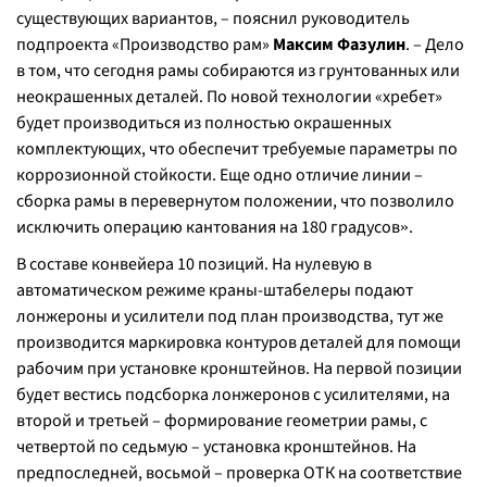
существующих вариантов
, – пояснил руководитель
подпроекта «Производство рам»
Максим Фазулин
. –
Дело
в том, что сегодня рамы собираются из грунтованных или
неокрашенных деталей. По новой технологии «хребет»
будет производиться из полностью окрашенных
комплектующих, что обеспечит требуемые параметры по
коррозионной стойкости. Еще одно отличие линии –
сборка рамы в перевернутом положении, что позволило
исключить операцию кантования на 180 градусов
.
»
В составе конвейера 10 позиций. На нулевую в
автоматическом режиме краны-штабелеры подают
лонжероны и усилители под план производства, тут же
производится маркировка контуров деталей для помощи
рабочим при установке кронштейнов. На первой позиции
будет вестись подсборка лонжеронов с усилителями, на
второй и третьей – формирование геометрии рамы, с
четвертой по седьмую – установка кронштейнов. На
предпоследней, восьмой – проверка ОТК на соответствие