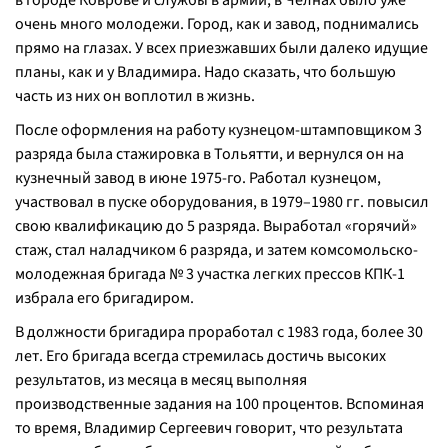
в городе Коврове и службы в армии, в Челнах было уже
очень много молодежи. Город, как и завод, поднимались
прямо на глазах. У всех приезжавших были далеко идущие
планы, как и у Владимира. Надо сказать, что большую
часть из них он воплотил в жизнь.
После оформления на работу кузнецом-штамповщиком 3
разряда была стажировка в Тольятти, и вернулся он на
кузнечный завод в июне 1975-го. Работал кузнецом,
участвовал в пуске оборудования, в 1979–1980 гг. повысил
свою квалификацию до 5 разряда. Выработал «горячий»
стаж, стал наладчиком 6 разряда, и затем комсомольско-
молодежная бригада № 3 участка легких прессов КПК-1
избрала его бригадиром.
В должности бригадира проработал с 1983 года, более 30
лет. Его бригада всегда стремилась достичь высоких
результатов, из месяца в месяц выполняя
производственные задания на 100 процентов. Вспоминая
то время, Владимир Сергеевич говорит, что результата