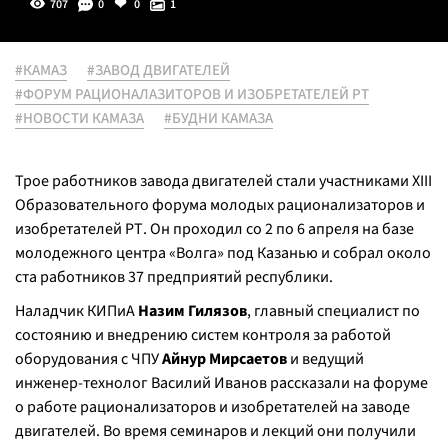
707
0
0
1
#КАМАЗ
#ЗАВОД ДВИГАТЕЛЕЙ
#ФОРУМ РАЦИОНАЛАЗИТОРОВ И ИЗОБРЕТАТЕЛЕЙ РТ
#НОВОСТИ КАМАЗА
#БУДНИ КАМАЗА
Трое работников завода двигателей стали участниками XIII
Образовательного форума молодых рационализаторов и
изобретателей РТ. Он проходил со 2 по 6 апреля на базе
молодежного центра «Волга» под Казанью и собрал около
ста работников 37 предприятий республики.
Наладчик КИПиА
Назим Гилязов
, главный специалист по
состоянию и внедрению систем контроля за работой
оборудования с ЧПУ
Айнур Мирсаетов
и ведущий
инженер-технолог Василий Иванов рассказали на форуме
о работе рационализаторов и изобретателей на заводе
двигателей. Во время семинаров и лекций они получили