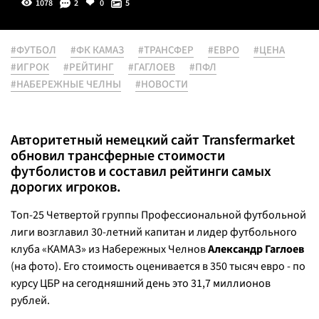
1078
2
0
5
#ФУТБОЛ
#ФК КАМАЗ
#ТРАНСФЕР
#ЕВРО
#ЦЕНА
#ИГРОК
#РЕЙТИНГ
#ГАГЛОЕВ
#ПФЛ
#НАБЕРЕЖНЫЕ ЧЕЛНЫ
#НОВОСТИ
Авторитетный немецкий сайт Transfermarket
обновил трансферные стоимости
футболистов и составил рейтинги самых
дорогих игроков.
Топ-25 Четвертой группы Профессиональной футбольной
лиги возглавил 30-летний капитан и лидер футбольного
клуба «КАМАЗ» из Набережных Челнов
Александр Гаглоев
(на фото). Его стоимость оценивается в 350 тысяч евро - по
курсу ЦБР на сегодняшний день это 31,7 миллионов
рублей.