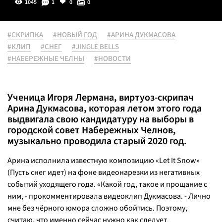
1045
1
0
0
#СКРИПКА
#НОВЫЙ ГОД
#АРИНА ДУКМАСОВА
#КЛИП
#СНЕГ
#JINGLE BELLS
#НАБЕРЕЖНЫЕ ЧЕЛНЫ
#НОВОСТИ
Ученица Игоря Лермана, виртуоз-скрипач
Арина Дукмасова, которая летом этого года
выдвигала свою кандидатуру на выборы в
городской совет Набережных Челнов,
музыкально проводила старый 2020 год.
Арина исполнила известную композицию «Let It Snow»
(Пусть снег идет) на фоне видеонарезки из негативных
событий уходящего года.
«Какой год, такое и прощание с
ним,
- прокомментировала видеоклип Дукмасова. -
Лично
мне без чёрного юмора сложно обойтись. Поэтому,
считаю, что именно сейчас нужно как следует