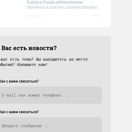
В июле в России зафиксированы
рекордные в этом году продажи легковых
автомобилей
0
вчера в 14:18
 Вас есть новости?
 вас есть тема? Вы находитесь на месте
обытий? Напишите нам!
Как c вами связаться?
Как c вами связаться?