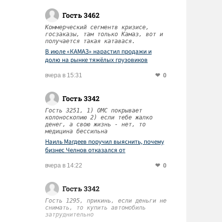
Гость 3462
Коммерческий сегментв кризисе,
госзаказы, там только Камаз, вот и
получается такая катавася.
В июле «КАМАЗ» нарастил продажи и
долю на рынке тяжёлых грузовиков
0
вчера в 15:31
Гость 3342
Гость 3251, 1) ОМС покрывает
колоноскопию 2) если тебе жалко
денег, а свою жизнь - нет, то
медицина бессильна
Наиль Магдеев поручил выяснить, почему
бизнес Челнов отказался от
диспансеризации работников
0
вчера в 14:22
Гость 3342
Гость 1295, прикинь, если деньги не
снимать, то купить автомобиль
затруднительно