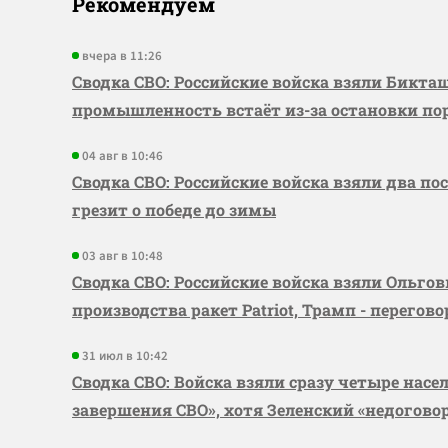
Рекомендуем
вчера в 11:26
Сводка СВО: Российские войска взяли Бикта
промышленность встаёт из-за остановки по
04 авг в 10:46
Сводка СВО: Российские войска взяли два по
грезит о победе до зимы
03 авг в 10:48
Сводка СВО: Российские войска взяли Ольго
производства ракет Patriot, Трамп - перегов
31 июл в 10:42
Сводка СВО: Войска взяли сразу четыре насе
завершения СВО», хотя Зеленский «недогово