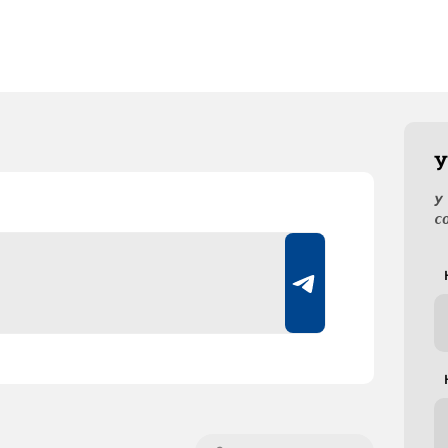
У
У
с