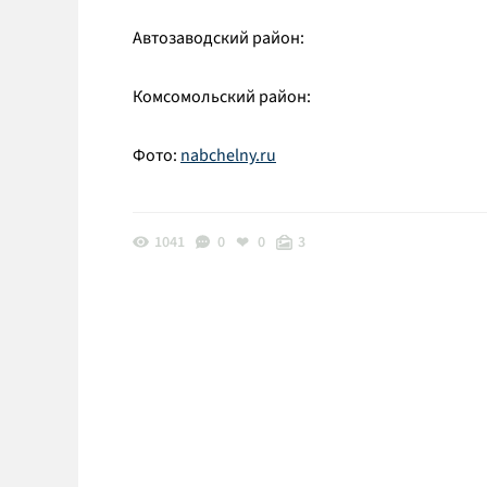
Автозаводский район:
Комсомольский район:
Фото:
nabchelny.ru
1041
0
0
3