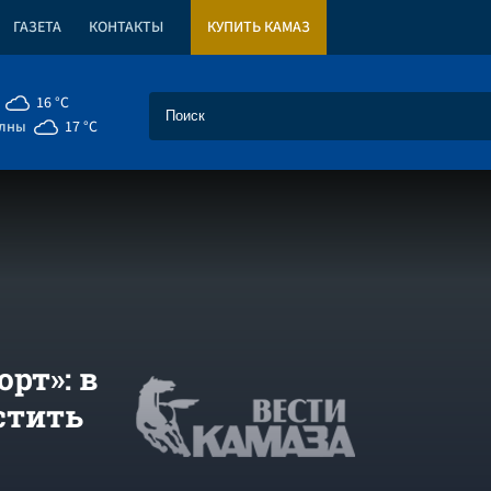
ГАЗЕТА
КОНТАКТЫ
КУПИТЬ КАМАЗ
16 °C
елны
17 °C
рт»: в
стить