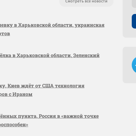
Смотреть все новости
шевку в Харьковской области, украинская
ртов
сёлка в Харьковской области, Зеленский
вку, Киев ждёт от США технология
оров с Ираном
лённых пункта, Россия в «важной точке
роспособен»