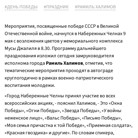
#ДЕНЬ ПОБЕДЫ
#ПРАЗДНИК
#РАМИЛЬ ХАЛИМОВ
Мероприятия, посвященные победе СССР в Великой
Отечественной войне, начнутся в Набережных Челнах 9
мая с возложения цветов у мемориального комплекса
Мусы Джалиля в 8.30. Программу дальнейшего
празднования изложил сегодня замруководителя
исполкома города
Рамиль Халимов
, отметив, что
тематические мероприятия проходят в автограде
круглогодично в рамках военно-патриотического
воспитания молодежи.
«Город Набережные Челны принял участие во всех
всероссийских акциях, - пояснил Халимов, - Это «Окна
Победы», «Огни Победы», «Звезда Победы», «У войны
неженское лицо», «Вальс Победы», «Письмо Победы»,
«Моя семья причастна к той Победе», «Приемная солдата»,
«Красная гвоздика» и другие». По словам спикера,